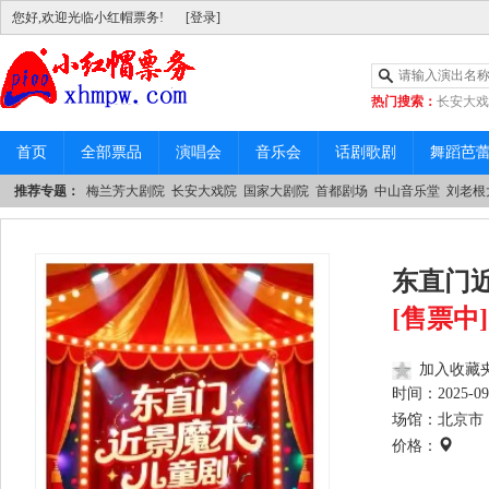
您好,欢迎光临小红帽票务!
[登录]
热门搜索：
长安大戏
|
中山音乐堂
首页
全部票品
演唱会
音乐会
话剧歌剧
舞蹈芭
推荐专题：
梅兰芳大剧院
长安大戏院
国家大剧院
首都剧场
中山音乐堂
刘老根
东直门
[售票中]
加入收藏
时间：
2025-09
场馆：北京市 
价格：