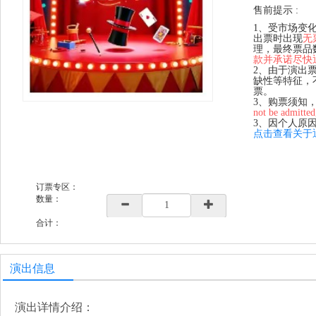
售前提示 :
1、受市场变
出票时出现
无
理，最终票品
款并承诺尽快
2、由于演出
缺性等特征，
票。
3、购票须知
not be admitted
3、因个人原
点击查看关于
订票专区：
数量：
合计：
演出信息
演出详情介绍：