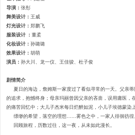
导演：
张彤
舞美设计：
王威
灯光设计：
郑鹏飞
服装设计 ：
董柔
化妆设计：
孙璐璐
效果设计：
胡萌
演员：
孙大川、龙一仪、王佳骏、杜子俊
剧情简介
夏日的海边，詹姆斯一家度过了看似寻常的一天。父亲蒂
的追求，抱憾终身；母亲玛丽曾因父亲的吝啬，误用庸医，
的痛苦回忆中；大儿子杰米每日烂醉如泥，小儿子埃德蒙染
缥缈的希望，落空的理想……雾色之中，一家人徘徊彷徨
回顾旅程，历数过往，这一夜，从未如此漫长。