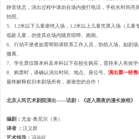
静音状态，演出过程中请勿在场内接打电话，手机长时间亮
拍照。
5、1.2米以下儿童谢绝入场，1.2米以上儿童凭票入场（儿
低龄儿童，勿使其在场内随意喧哗、跑闹。
6、行动不便者如需帮助请联系工作人员，协助入场。如剧
撤离。
7、学生票仅限本科及本科以下在校生购买，需持本人有效学
8、购票时，请确认演出时间、地点、座位号。
演出票一经售
最终解释权归本剧场所有，谢谢您的合作！
北京人民艺术剧院演出——话剧：《进入黑夜的漫长旅程》
编剧：
尤金·奥尼尔（美）
译者 ：
汪义群
艺术指导：
冯远征