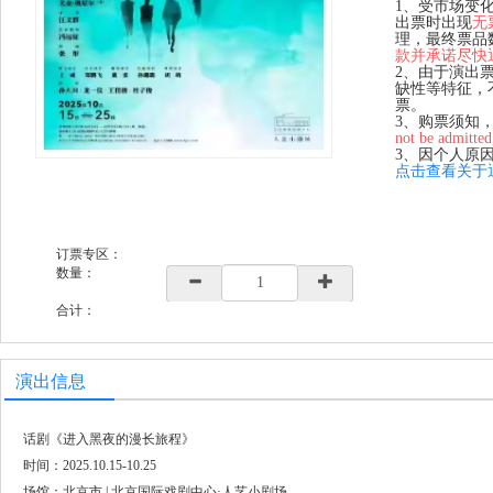
1、受市场变
出票时出现
无
理，最终票品
款并承诺尽快
2、由于演出
缺性等特征，
票。
3、购票须知
not be admitted
3、因个人原
点击查看关于
订票专区：
数量：
合计：
演出信息
话剧《进入黑夜的漫长旅程》
时间：2025.10.15-10.25
场馆：北京市 | 北京国际戏剧中心·人艺小剧场