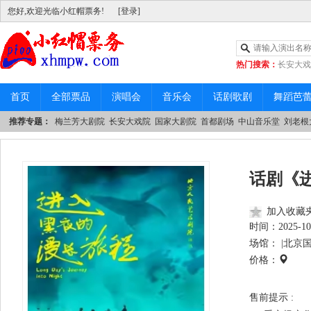
您好,欢迎光临小红帽票务!
[登录]
热门搜索：
长安大戏
|
中山音乐堂
首页
全部票品
演唱会
音乐会
话剧歌剧
舞蹈芭
推荐专题：
梅兰芳大剧院
长安大戏院
国家大剧院
首都剧场
中山音乐堂
刘老根
话剧《
加入收藏
时间：
2025-10
场馆： |
北京国
价格：
售前提示 :