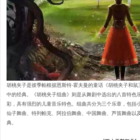
胡桃夹子是彼季帕根据恩斯特·霍夫曼的童话《胡桃夹子和鼠
中的经典。《胡桃夹子组曲》则是从舞剧中选出的八首特色
彩，具有强烈的儿童音乐特色。组曲共分为三个乐章，包括
仙子舞曲、特列帕克、阿拉伯舞曲、中国舞曲、芦笛舞曲以
典。