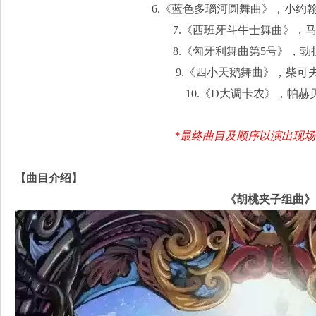
6.《蓝色多瑙河圆舞曲》，小约
7.《西班牙斗牛士舞曲》，
8.《匈牙利舞曲第5号》，
9.《四小天鹅舞曲》，柴可
10.《D大调卡农》，帕赫
*最终曲目及顺序以演出现场
【曲目介绍】
《胡桃夹子组曲》