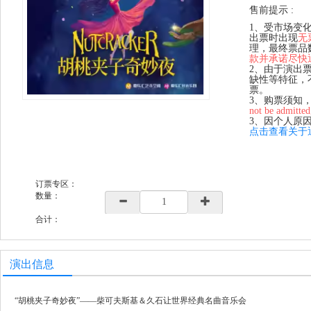
售前提示 :
1、受市场变
出票时出现
无
理，最终票品
款并承诺尽快
2、由于演出
缺性等特征，
票。
3、购票须知
not be admitted
3、因个人原
点击查看关于
订票专区：
数量：
合计：
演出信息
“胡桃夹子奇妙夜”——柴可夫斯基＆久石让世界经典名曲音乐会