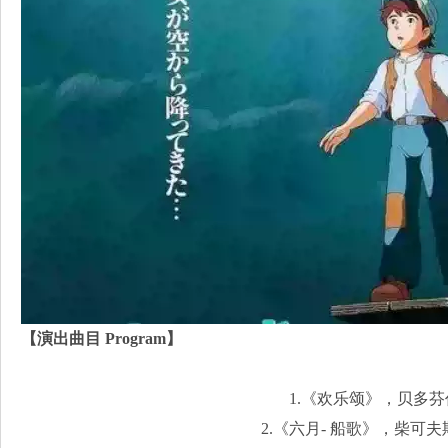
【演出曲目 Program】
1.《欢乐颂》，贝多
2.《六月- 船歌》，柴可