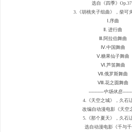
选自《四季》Op.37
3.《胡桃夹子组曲》，柴可
Ⅰ.序曲
Ⅱ. 进行曲
Ⅲ.阿拉伯舞曲
Ⅳ.中国舞曲
Ⅴ.糖果仙子舞曲
Ⅵ.芦笛舞曲
Ⅶ.俄罗斯舞曲
Ⅷ.花之圆舞曲
----------中场休息-------
4.《天空之城》，久石
改编自动漫电影《天空
5.《那个夏天》，久石
选自动漫电影《千与千