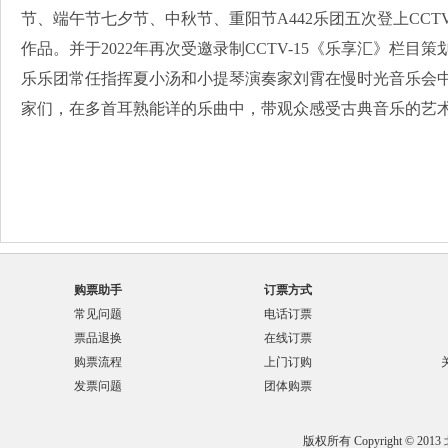
节、端午节七夕节、中秋节、重阳节A442乐团五次登上CCT
作品。并于2022年再次受邀录制CCTV-15《乐享汇》栏目策
乐乐团常任指挥夏小汤和小提琴演奏家刘霄在慢时光音乐会中
家们，在多首耳熟能详的乐曲中，带观众感受古典音乐的艺
购票助手
订票方式
常见问题
电话订票
票品退换
在线订票
购票流程
上门订购
发票问题
团体购票
版权所有 Copyright © 201