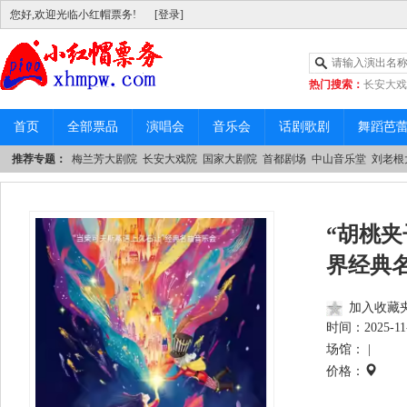
您好,欢迎光临小红帽票务!
[登录]
热门搜索：
长安大戏
|
中山音乐堂
首页
全部票品
演唱会
音乐会
话剧歌剧
舞蹈芭
推荐专题：
梅兰芳大剧院
长安大戏院
国家大剧院
首都剧场
中山音乐堂
刘老根
“胡桃
界经典
加入收藏
时间：
2025-11
场馆： |
价格：