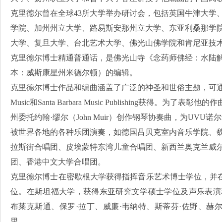
克里德尔曾在全球43所大学举办研讨会，包括英国牛津大学
学院、加州州立大学、路易斯安那州立大学、东亚利桑那学
大学、复旦大学、台北艺术大学、佛光山佛学院和肯尼亚技
克里德尔博士精通普通话，是佛光山寺《念药师佛经：水陆解
本：威斯康星州米德尔顿）的编辑。
克里德尔博士作品和编曲涵盖了广泛的神圣和世俗主题，可通过Earthsong
Music和Santa Barbara Music Publishing获得。
州委托约翰·缪尔（John Muir）创作钢琴协奏曲，为UV
被世界各地的各种乐团演奏，如德国吕贝克室内音乐学院、
拉斯街合唱团、皮埃蒙特东湾儿童合唱团、新西兰奥克兰威
团、香港中文大学合唱团。
克里德尔博士在密歇根大学获得指挥音乐艺术博士学位，并
位。在斯坦福大学，获得东亚研究文学硕士学位及声乐表演
布莱克斯通、保罗·拉丁、威廉·韦纳特、斯蒂芬·佐野、赫尔
里。