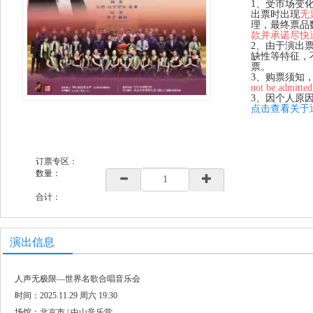
1、受市场变
出票时出现
无
理，最终票品
款并承诺尽快
2、由于演出
缺性等特征，
票。
3、购票须知
not be admitted
3、因个人原
点击查看关于
订票专区：
数量：
合计：
演出信息
人声无极限—世界名歌合唱音乐会
时间：2025.11.29 周六 19:30
场馆：北京市 | 中山音乐堂