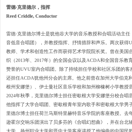
雷德·克里德尔，指挥
Reed Criddle, Conductor
雷德·克里德尔博士是犹他谷大学的音乐教授和合唱活动主任，他指
音低音合唱团），并教授指挥、抒情措辞和声乐。两次获得U
教师、学术和创造性工作而获得艺术学院院长奖。曾在美国合
织（2013年、2017年）的全国会议以及ACDA和全国音
赞誉的UVU室内合唱团。除了持续担任学校和社区乐团的客
还担任ACDA犹他州分会的主席。他之前曾在加州大学伯克
根州安娜堡）、伊士曼社区音乐学校和加州柳橡树小学教授
2024年秋季，克里德尔博士担任密歇根大学安娜堡分校合
他指挥了大学合唱团、密歇根青年室内歌手和密歇根大学男子合唱
里德尔博士担任荷兰马斯特里赫特音乐学院的客座教授。去
逊霍尔交响乐团演出了贝多芬的《合唱幻想曲》，并在台北
大学、扬州职业大学和晋中大学客座讲授了他编曲的中国民