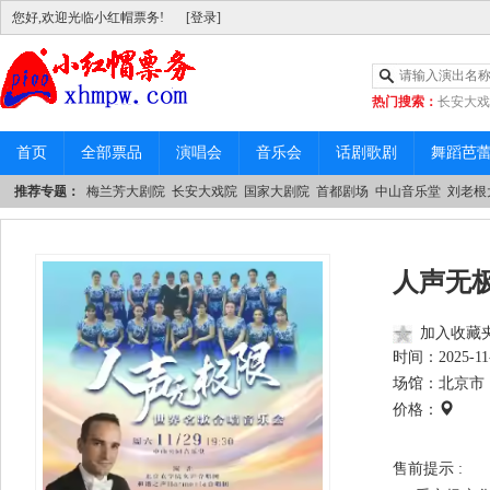
您好,欢迎光临小红帽票务!
[登录]
热门搜索：
长安大戏
|
中山音乐堂
首页
全部票品
演唱会
音乐会
话剧歌剧
舞蹈芭
推荐专题：
梅兰芳大剧院
长安大戏院
国家大剧院
首都剧场
中山音乐堂
刘老根
人声无
加入收藏
时间：
2025-11
场馆：北京市 
价格：
售前提示 :