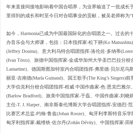
年来直接间接地影响着中国合唱界，为业界输送了一批成长于Ha
里得到的成长和时至今日对合唱事业的贡献，被吴老师称为“Har
如今，Harmonia已成为中国最国际化的合唱团之一。过去
办音乐会与大师课，包括：日本指挥家-松下耕(Ko Matsushi
(Jeffrey Douma)、意大利乌特合唱团指挥-洛伦佐·多纳蒂(Lore
(Ivan Törzs)、旅德中国指挥家-金成华加州大学圣巴巴拉分校合
Lamartine)、德国斯图加特室内合唱团指挥-弗里德·贝尔尼乌斯(Fr
丽亚·吉南德(María Guinand)、国王歌手(The King’s Singer
大学伯克利分校合唱团指挥-程威 中国作曲家-色·恩克巴雅尔
(Barlow Bradford)、旅美中国指挥家-于磊、中国作曲家
主任-T. J. Harper、南非斯泰伦博斯大学合唱团指挥-安德烈·范德梅尔
比赛艺术总监-约翰·鲁兹(Johan Rooze)、匈牙利李斯特音乐学院
匈牙利指挥家-戴维铁·佐尔丹(Zoltán Dévity)、中国指挥家-