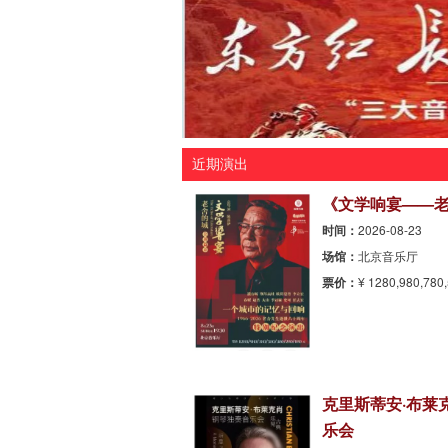
近期演出
《文学响宴——
时间：
2026-08-23
场馆：
北京音乐厅
票价：
1280,980,780,
¥
克里斯蒂安·布莱
乐会