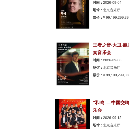
时间：
2026-09-04
场馆：
北京音乐厅
票价：
99,199,299,39
¥
王者之音·大卫·
奏音乐会
时间：
2026-09-08
场馆：
北京音乐厅
票价：
99,199,299,38
¥
“和鸣”—中国交
乐会
时间：
2026-09-12
场馆：
北京音乐厅