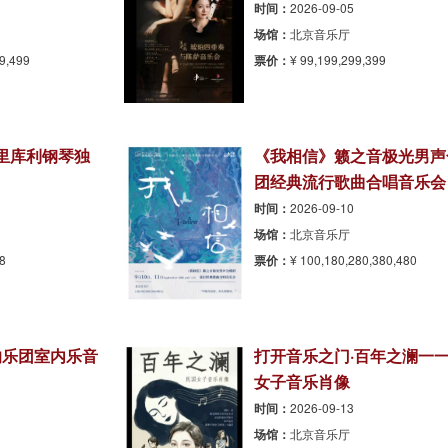
时间：
2026-09-05
场馆：
北京音乐厅
9,499
票价：
99,199,299,399
¥
赫里库利钢琴独
《我相信》籁之音极光男声
团经典流行歌曲合唱音乐会
时间：
2026-09-10
场馆：
北京音乐厅
8
票价：
100,180,280,380,480
¥
响乐团室内乐音
打开音乐之门·百年之澜一
女子音乐肖像
时间：
2026-09-13
场馆：
北京音乐厅