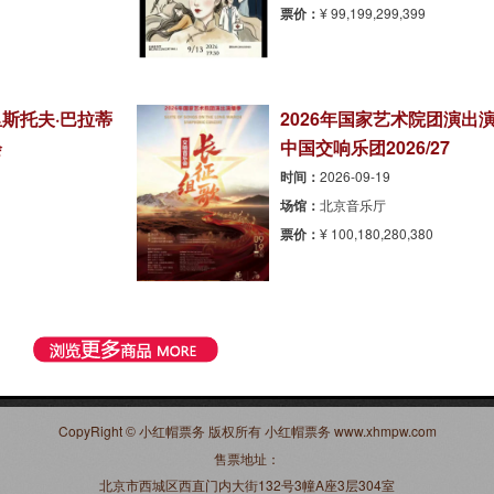
票价：
99,199,299,399
¥
斯托夫·巴拉蒂
2026年国家艺术院团演出
会
中国交响乐团2026/27
时间：
2026-09-19
场馆：
北京音乐厅
票价：
100,180,280,380
¥
CopyRight
小红帽票务 版权所有 小红帽票务 www.xhmpw.com
©
售票地址：
北京市西城区西直门内大街132号3幢A座3层304室