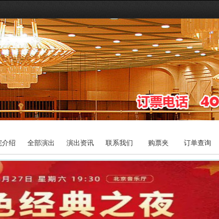
院介绍
全部演出
演出资讯
联系我们
购票夹
订单查询