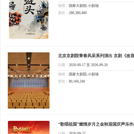
场馆：
国家大剧院-小剧场
票价：
280,380,480
北京京剧院青春风采系列演出 京剧《改
村》/京剧《辛安驿》《断桥》《法场换子
日期：
2026-09-17 至 2026-09-20
场馆：
国家大剧院-小剧场
票价：
80,160,240
“歌唱祖国”燃情岁月之金秋迎国庆声乐作
河流域民歌声乐作品音乐会
日期：
2026-09-27