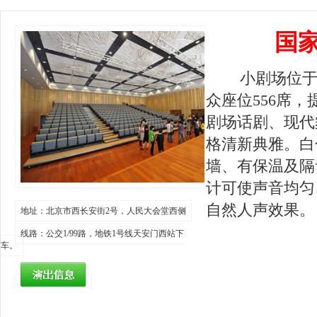
国
小剧场位于国
众座位556席
剧场话剧、现代
格清新典雅。白
墙、有保温及隔
计可使声音均匀
自然人声效果。
地址：北京市西长安街2号，人民大会堂西侧
线路：公交1/99路，地铁1号线天安门西站下
WA`国
车。
话：010-65