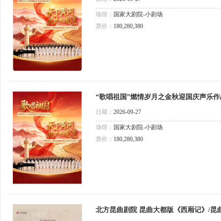
场馆：
国家大剧院-小剧场
票价：
180,280,380
“歌唱祖国”燃情岁月之金秋迎国庆声乐作
河流域民歌 声乐作品音乐会
日期：
2026-09-27
场馆：
国家大剧院-小剧场
票价：
180,280,380
北方昆曲剧院 昆曲大都版《西厢记》/昆