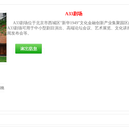
A33剧场
A33剧场位于北京市西城区“新华1949”文化金融创新产业集聚园区
A33剧场可用于中小型剧目演出、高端论坛会议、艺术展览、文化讲
闻发布会等。 
园批