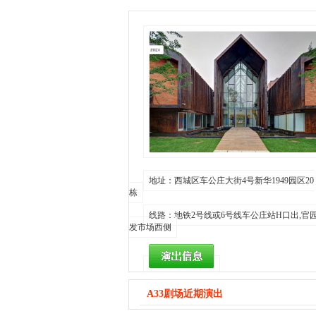
地址：西城区车公庄大街4号新华1949园区20
栋
线路：地铁2号线或6号线车公庄站H口出,官
发市场西侧
A33剧场近期演出