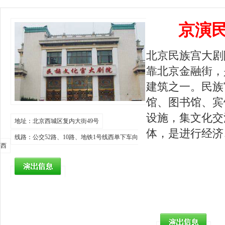
京演
北京民族宫大剧
靠北京金融街，
建筑之一。民族
馆、图书馆、宾
设施，集文化交
地址：北京西城区复内大街49号
体，是进行经济
线路：公交52路、10路、地铁1号线西单下车向
西
莞昱·民
电话：400-