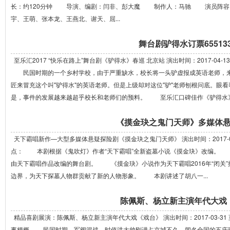
长：约120分钟 导演、编剧：闫非、彭大魔 制作人：马驰 演员阵容：
宇、王萌、张本龙、王燕北、谢天、屈...
舞台剧驴得水订票655133
至乐汇2017 “快乐在路上”舞台剧《驴得水》春巡 北京站 演出时间：2017-04-13 
民国时期的一个乡村学校，由于严重缺水，校长将一头驴虚报成英语老师，来
匠来冒充这个叫"驴得水"的英语老师。但是上级却对这位"驴"老师刨根问底。眼
是，事件的发展越来越超乎校长和老师们的预料。 至乐汇口碑佳作《驴得水》.
《摸金玦之鬼门天师》多媒体
天下霸唱新作—大型多媒体悬疑探险剧《摸金玦之鬼门天师》 演出时间：2017-07-26
点： 本剧根据《鬼吹灯》作者“天下霸唱”全新盗墓小说《摸金玦》改编。
由天下霸唱作品改编的舞台剧。 《摸金玦》小说作为天下霸唱2016年“闭关
边界，为天下探墓人物群贡献了新的人物形象。 本剧讲述了胡八一...
陈佩斯、杨立新主演年代大戏
精品喜剧展演：陈佩斯、杨立新主演年代大戏《戏台》 演出时间：2017-03-31 至 
事梗概 民国时期，军阀混战。时值洪大帅刚进占京城不久，闻名全国的五庆