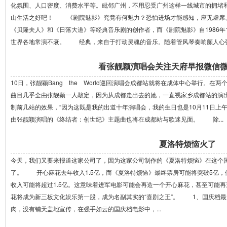
化氛围、人口密度、消费水平等。毗邻广州，不用忍受广州这样一线城市的拥堵
山生活之好吧！ 《剧院魅影》究竟有何魅力？恐怕进场才能感知，座无虚席
《贝隆夫人》和《日落大道》等经典音乐剧的创作者，而《剧院魅影》自1986年
世界各地常演不衰。 经典，来自于打动灵魂的音乐。随着管风琴奏响颤人心弦的
看张靓颖演唱会关注天府早报微信
10日，张靓颖Bang the World巡回演唱会成都站就将在成体中心举行。
曲目几乎全由张靓颖一人敲定，因为从成都走出去的她，一直视家乡成都站的演
制前几站的效果，“因为这既是我的出道十年演唱会，我的生日也是10月11日上午
由张靓颖演唱的《终结者：创世纪》主题曲也将在成都站与歌迷见面。 除...
夏洛特烦恼火了
今天，我们又要来报道这家公司了，因为这家公司制作的《夏洛特烦恼》在这个国
了。 开心麻花去年收入1.5亿，而《夏洛特烦恼》最终票房可能将突破5亿，
收入可能将超过1.5亿。这意味着进军电影可能会再造一个开心麻花，甚至
花将成为新三板文化娱乐第一股，成为名副其实的“喜剧之王”。 1、国庆档
肉，没有铺天盖地宣传，在强手如云的国庆档电影中，...