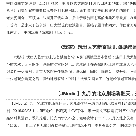
中国戏曲学院 京剧《江姐》张火丁主演 国家大剧院11月13日演出 演出介绍 1
党员江姐得到省委重要指示奔赴川北根据地，途中得到丈夫彭松涛牺牲的噩耗，
老太婆回合，率领游击队展开武装斗争。后由于叛徒甫志高的出卖不幸被捕，在重庆
丁首演，是张火丁首创的一出大型现代程派剧目。凝结了剧作家阎肃、作曲家万
江南北。 中国戏曲学院京剧《江姐》 &...
《玩家》玩出人艺新京味儿 每场都
《玩家》玩出人艺新京味儿 首演前首轮14场门票就已基本售罄；连日来天天都
小时大戏，无人退场，谢幕时满堂叫好……这就是正在首都剧场上演的北京人艺
记者刘一达编剧，北京人艺院长任鸣导演，冯远征、闫锐、杨佳音、梁丹妮、王
一位老观众看完之后，激动地感叹道：“京味儿大戏又回来了！这是给咱老百姓看的戏！”
【JMedia】九月的北京剧场嗨翻天
【JMedia】九月的北京剧场嗨翻天，这几部值得一约 九月的北京又有121部
剧 · 2016/09/03 11:15评论(0) 收藏(3) 4.0W字体：宋 一周文艺指
媒体对其进行了系列报道。忙完南锣的小空，粗略统计了一下，九月的北京又有1
了出来。） 和上个月儿童剧占据半壁江山的情况不同，本月有四分之一的戏剧作品得