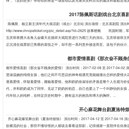
绎，《贵妇还乡》带给你的将是一场震动以及无厘头笑料百出的减压和最贴近现实的
2017陈佩斯话剧戏台北京喜
陈佩斯、杨立新主演年代大戏话剧《戏台》北京站 演出场馆：北京喜剧院 演出时间：201
http://www.chncpaticket.org/pic_detail.asp?id=2625 
五庆班将携大名角儿金啸天在德祥大戏院里进行为期三天的演出。五庆班侯班主
正沉浸在戏票皆已售罄的喜悦之中，却不想一系列意外接连而至。送包子的伙计、来
都市爱情喜剧《那次奋不顾身
都市爱情喜剧《那次奋不顾身的爱情》 演出时间：2017-02-08 至 2017-04
贤淑温婉的纯情女孩，他们之间不可思议的神奇相遇究竟能碰撞出怎样的爱情
逐着爱情，怀疑着爱情，揶揄着爱情。他和奶奶徐淑珍的矛盾是整个人生观与价
代，并和奶奶成为了同学。见证了奶奶的初恋，自己也爱上了一个叫静怡的女孩
代年轻人的纯粹，在特定历史时期中，拥有远大的抱负和博大的胸怀。...
开心麻花舞台剧夏洛特
开心麻花爆笑舞台剧《夏洛特烦恼》 演出时间：2017-04-12 至 2017-04
欲横流的社会，那些不懂珍惜的人都该去看看这部剧，记得感谢一直陪伴在你身