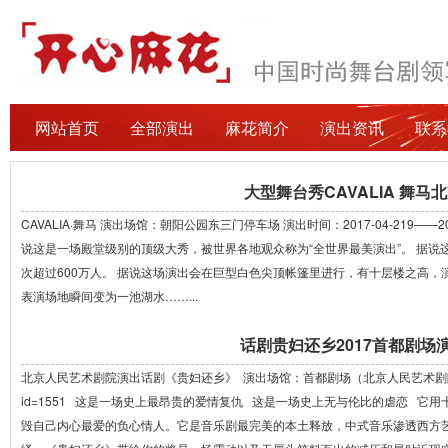
网站首页
全部演出
麻花简介
演出资讯
联系
大型舞台秀CAVALIA 舞马
CAVALIA·舞马 演出场馆：朝阳公园东三门停车场 演出时间：2017-04-219——2017-05-01 ht
说这是一场殿堂级别的顶级大秀，被世界各地观众称为“全世界最美演出”。 据说
次超过600万人。 据说这场演出会在巨型白色尖顶帐篷里进行，有十层楼之高，
表演场地瞬间变为一池湖水……...
话剧贵妇还乡2017首都剧场
北京人民艺术剧院演出话剧《贵妇还乡》 演出场馆：首都剧场（北京人民艺术剧院） http://www.
id=1551 这是一场史上最昂贵的爱情复仇 这是一场史上无与伦比的虐恋 它
毁自己内心最爱的负心情人。它是音乐剧最完美的本土释放，中式音乐渗透西方