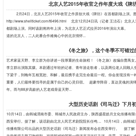
北京人艺2015年收官之作年度大戏《牌
2月24日，北京人艺2015年收官之作原创大戏《牌坊》在首都剧场上演。图
http://www.shellticket.com/t6496.html 北京12月24日讯（记者 
都剧场上演。同时该剧将跨年上演，为北京人艺正式拉开2016年演出大幕。
道的北京人，二人此番合作难掩心中的北京情怀...
《冬之旅》，这个冬季不可错过
艺术家蓝天野、李立群为你讲述一段厚重的生命旅程！ 《冬之旅》改编自曹禺女
李立群出演陈其骧。本剧通过年轻的记者、青年游走歌者，以及两位老人回顾人生
下梁子，到晚年互相宽恕、和解，最后携手走完生命最后一程。你会发现没有一
重要，人们最终要找寻的是属于自己的心灵归宿。 超豪华阵容，直达灵魂的演绎
年。而与88岁高龄的人艺老戏骨蓝天野...
大型历史话剧《司马迁》下月
10月14日，由韩城渭南市委、韩城市人民政府主办，陕西盛星皓月文化传播有
西安举行。据了解，该话剧由北京人民艺术剧院院长任鸣 ... 10月14日，由
传播有限公司出品的大型历史话剧《司马迁》新闻发布会在西安举行。 据了解
文学奖得主熊召政编剧，祖籍韩城的国家一级演员冯远征主演，于震、王劲松、