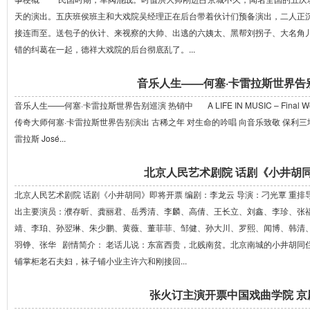
天的演出。五庆班侯班主和大戏院吴经理正在后台带着伙计们预备演出，二人正
接连而至。送包子的伙计、来视察的大帅、出逃的六姨太、黑帮刘拐子、大名角
错的纠葛在一起，德祥大戏院的后台彻底乱了。...
音乐人生——何塞·卡雷拉斯世界告
音乐人生——何塞·卡雷拉斯世界告别巡演 热销中 A LIFE IN MUSIC – Final
传奇大师何塞·卡雷拉斯世界告别演出 古稀之年 对生命的吟唱 向音乐致敬 保利
雷拉斯 José...
北京人民艺术剧院 话剧《小井胡
北京人民艺术剧院 话剧《小井胡同》即将开票 编剧：李龙云 导演：刁光覃 重排
出主要演员：濮存昕、龚丽君、岳秀清、李麟、高倩、王长立、刘鑫、李珍、张
靖、李珀、孙翌琳、朱少鹏、黄薇、董菲菲、邹健、孙大川、罗熙、闻博、韩清
羽铮、张华 剧情简介： 老话儿说：东富西贵，北贱南贫。北京南城的小井胡同
铺掌柜老石夫妇，袜子铺小业主许六和刚接回...
张火订主演开票中国戏曲学院 京