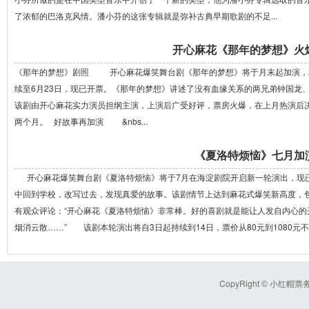
了浓郁的巴洛克风情。潘小芬的这张专辑就是弥补古典早期歌剧的不足...
开心麻花《那年的梦想》火
《那年的梦想》剧照 开心麻花爆笑舞台剧《那年的梦想》将于月末起加演，本轮
续至6月23日，现已开票。《那年的梦想》讲述了没有血缘关系的两兄弟钟国龙
该剧由开心麻花实力演员担纲主演，上演后广受好评，票房火爆，在上月热演后
两个月。 好故事再加演 &nbs...
《夏洛特烦恼》七月加
开心麻花爆笑舞台剧《夏洛特烦恼》将于7月在海淀剧院开启新一轮演出，现
中回到学校，改写过去，发现真爱的故事。该剧情节上达到麻花式爆笑新高度，
有观众评论：“开心麻花《夏洛特烦恼》非常棒。好的喜剧就是能让人发自内心
烟消云散……” 该剧本轮演出将自3日起持续到14日，票价从80元到1080元不等
CopyRight
小红帽票务 
©