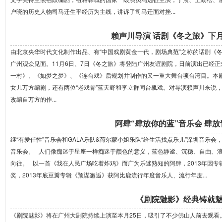
户晓的历史人物司马迁生平经历为主线，讲诉了司马迁面对挫...
赖声川导演 话剧《冬之旅》下
由北京央华时代文化制作出品、有“中国戏剧黄金一代，剧场典范”之称的话剧《
广州观众见面。11月6日、7日《冬之旅》将登陆广州友谊剧院，日前演出已经
一村》、《如梦之梦》、《连台戏》后规划并制作的又一重大舞台项台湾目。本
女儿万方编剧，还有两位“老戏骨”蓝天野和李立群同台飙戏。对导演赖声川来说
改编自万方的作...
阿肆“肆放你的蓝”音乐会 肆
继“有爱任性”音乐会和GALA乐队&荷尔蒙小姐乐队“给生活找点乐儿”深圳音乐会
音乐会。 人们像痴迷于星座一样痴迷于颜色的意义，蓝色静谧、沉稳、自由、
向往。 以一首《我在人民广场吃着炸鸡》而广为乐迷熟知的阿肆，2013年因
奖，2013年底豆瓣专辑《预谋邂逅》获阿比鹿流行年度音乐人、流行年度...
《剧院魅影》经典铸就
《剧院魅影》将在广州大剧院持续上演至本月25日，吸引了不少佛山人前去观看