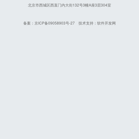
北京市西城区西直门内大街132号3幢A座3层304室
备案：
京ICP备09058903号-27
技术支持：
软件开发网