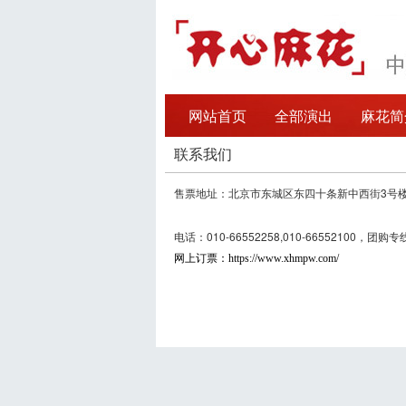
网站首页
全部演出
麻花简
联系我们
售票地址：北京市东城区东四十条新中西街3号楼
电话：010-66552258,010-66552100，团购专线
网上订票：https://www.xhmpw.com/