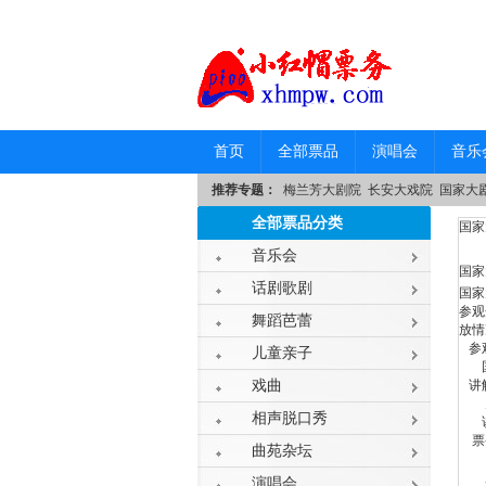
首页
全部票品
演唱会
音乐
推荐专题：
梅兰芳大剧院
长安大戏院
国家大
全部票品分类
国家
音乐会
国家
话剧歌剧
国家
参观
舞蹈芭蕾
放情
参观
儿童亲子
国家
戏曲
讲
为
相声脱口秀
讲解
票
曲苑杂坛
1
成人
演唱会