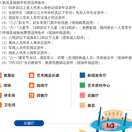
.购买及核验半价票适用条件：
）60岁及以上老人凭本人身份证或老年证原件；
2）在校学生（国家公立大学本科及以下学历）凭本人学生证原件；
3）现役军人凭本人军官证或士官证原件；
）“三八”妇女节，妇女享受门票半价优惠（现场购票适用）；
）“六一”儿童节，14周岁以下儿童（含14周岁），免费参观，随同家长一人享受
申领及核验免费票适用条件（现场申领适用）：
）六周岁以下或身高1.2米以下儿童（需有成人陪伴）；
2）离休人员凭本人离休证原件；
3）军残人员凭军残证原件；
4）残疾人凭本人残疾证原件；
）“八一”建军节当日，现役军人、武警（含消防救援人员）凭有效证件（现场申领
）“9月10日”当日教师节，教师凭教师证原件（现场申领适用）。