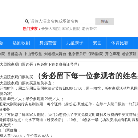
热门搜索：
长安大戏院
|
国家大剧院
|
老舍茶馆
|
中山音乐堂
会
话剧歌剧
舞蹈芭蕾
儿童亲子
戏曲
体育比赛
剧院
首都剧场
中山音乐堂
刘老根大舞台
北京音乐厅
保利剧院
开心麻花
老舍茶馆
大剧院参观门票购买（务必留下姓名身份证号码）
（务必留下每一位参观者的姓名
大剧院参观门票购买
大剧院参观门票购买及相关事宜：
开放时间：周二至周日及国家法定节假日9:00-17:00，周一闭馆，所有参观活动均
况为准）
票 40元／人；半价参观票 20元／人 ；
大剧院实行实名制购票，每个证件（身份证/其他证件）在每个入院日限购一张门
解服务
了方便您了解国家大剧院，我们为您提供了中文免费定时讲解及收费的中英文讲解
等候地点：北水下廊道（过安检后），10点、14点各一场（场次安排如有临时调
务政策：
.门票价格：
票40元/人，半价票20元/人；