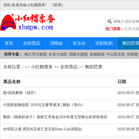
您好,欢迎光临小红帽票务!
[登录]
热门搜索：
长安大戏
|
中山音乐堂
首页
全部票品
演唱会
音乐会
话剧歌剧
舞蹈芭
推荐专题：
梅兰芳大剧院
长安大戏院
国家大剧院
首都剧场
中山音乐堂
刘老根
当前位置：>>
小红帽票务
>>
全部票品
>> 舞蹈芭蕾
票品名称
日期
新•国风舞剧《翎衣》
2026-08-05 至
中国歌剧舞剧院·2026北京夏季展演 | 舞剧《李白》
2026-08-07 至
舞剧《国家的孩子》国家艺术基金2026年度大型舞台剧资助项目
2026-08-07 至
全明星之夜·西区&百老汇音乐剧Stars Gala演唱会
2026-08-08 至