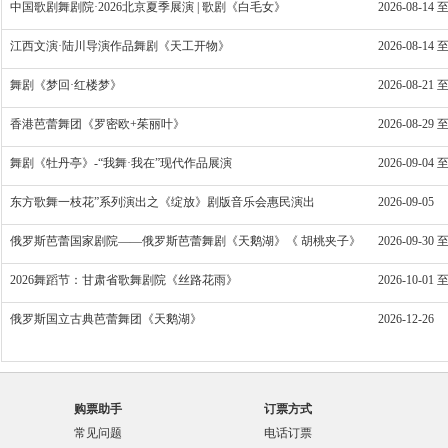
中国歌剧舞剧院·2026北京夏季展演 | 歌剧《白毛女》
2026-08-14 至
江西文演·陆川导演作品舞剧《天工开物》
2026-08-14 至
舞剧《梦回·红楼梦》
2026-08-21 至
香港芭蕾舞团《罗密欧+茱丽叶》
2026-08-29 至
舞剧《牡丹亭》-“我舞·我在”现代作品展演
2026-09-04 至
东方歌舞一枝花”系列演出之《绽放》剧版音乐会惠民演出
2026-09-05
俄罗斯芭蕾国家剧院——俄罗斯芭蕾舞剧《天鹅湖》《 胡桃夹子》
2026-09-30 至
2026舞蹈节：甘肃省歌舞剧院《丝路花雨》
2026-10-01 至
俄罗斯国立古典芭蕾舞团《天鹅湖》
2026-12-26
购票助手
订票方式
常见问题
电话订票