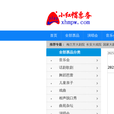
首页
全部票品
演唱会
音乐
推荐专题：
梅兰芳大剧院
长安大戏院
国家大
全部票品分类
20
音乐会
2
话剧歌剧
舞蹈芭蕾
儿童亲子
戏曲
相声脱口秀
曲苑杂坛
演唱会