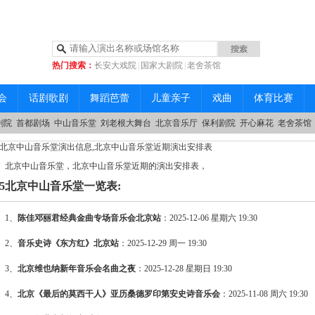
热门搜索：
长安大戏院
|
国家大剧院
|
老舍茶馆
|
中山音乐堂
会
话剧歌剧
舞蹈芭蕾
儿童亲子
戏曲
体育比赛
剧院
首都剧场
中山音乐堂
刘老根大舞台
北京音乐厅
保利剧院
开心麻花
老舍茶馆
25北京中山音乐堂演出信息,北京中山音乐堂近期演出安排表
北京中山音乐堂，北京中山音乐堂近期的演出安排表，
025北京中山音乐堂一览表:
1、
陈佳邓丽君经典金曲专场音乐会北京站
：2025-12-06 星期六 19:30
2、
音乐史诗《东方红》北京站
：2025-12-29 周一 19:30
3、
北京维也纳新年音乐会名曲之夜
：2025-12-28 星期日 19:30
4、
北京《最后的莫西干人》亚历桑德罗印第安史诗音乐会
：2025-11-08 周六 19:30