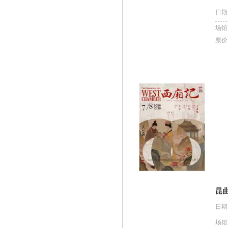
婷
日期
场馆
票价
昆
日期
场馆