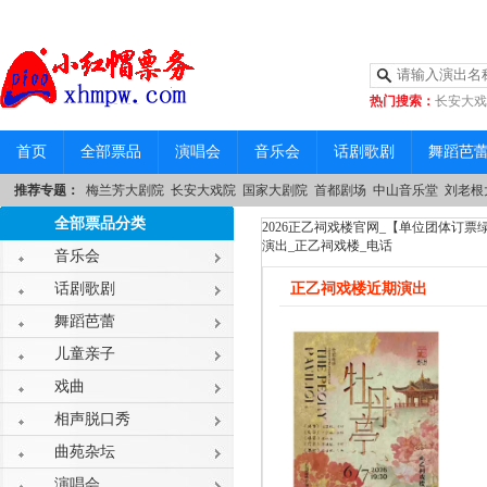
热门搜索：
长安大戏
|
中山音乐堂
首页
全部票品
演唱会
音乐会
话剧歌剧
舞蹈芭
推荐专题：
梅兰芳大剧院
长安大戏院
国家大剧院
首都剧场
中山音乐堂
刘老根
全部票品分类
2026正乙祠戏楼官网_【单位团体订
演出_正乙祠戏楼_电话
音乐会
话剧歌剧
正乙祠戏楼近期演出
舞蹈芭蕾
儿童亲子
戏曲
相声脱口秀
曲苑杂坛
演唱会