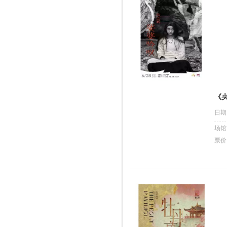
《央
日期
场馆
票价