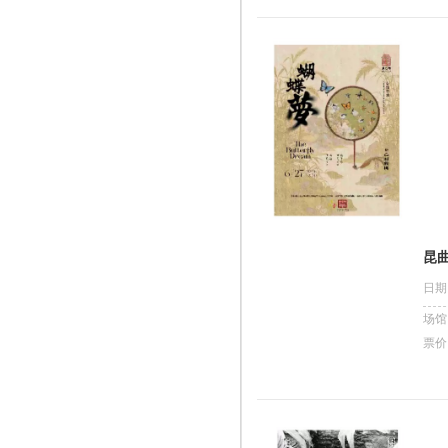
昆
日期
场馆
票价