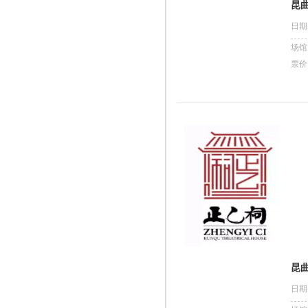
昆
日期
场馆
票价
昆
日期