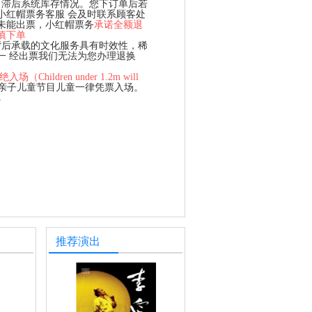
、滞后系统库存情况。您下订单后若
小红帽票务客服 会及时联系顾客处
未能出票，小红帽票务
承诺全额退
慎下单
背后承载的文化服务具有时效性，稀
一 经出票我们无法为您办理退换
hildren under 1.2m will
、亲子儿童节目儿童一律凭票入场。
单
推荐演出