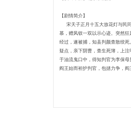
【剧情简介】
宋天子正月十五大放花灯与民同
慕，赠凤钗一双以示心迹。突然狂
经过，遂被捕，知县判颜查散绞死
疑点，亲下阴曹，查生死簿，上注
于油流鬼口中，得知判官为李保母
阎王始而袒护判官，包拯力争，阎