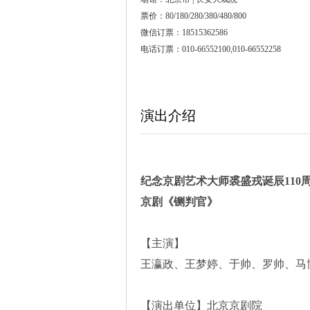
票价：80/180/280/380/480/800
微信订票：18515362586
电话订票：010-66552100,010-66552258
演出介绍
纪念京剧艺术大师裘盛戎诞辰110
京剧《铡判官》
【主演】
王瀛政、王梦婷、于帅、罗帅、马
【演出单位】北京京剧院