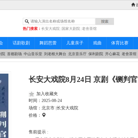
热门搜索：
长安大戏院
|
国家大剧院
|
老舍茶馆
|
中山音乐堂
会
话剧歌剧
舞蹈芭蕾
儿童亲子
戏曲
体育比赛
剧院
首都剧场
中山音乐堂
刘老根大舞台
北京音乐厅
保利剧院
开心麻花
老舍茶馆
长安大戏院8月24日 京剧《铡判
加入收藏夹
时间：
2025-08-24
场馆：北京市 |
长安大戏院
价格：
售前提示 :