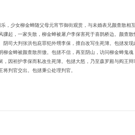
乐，少女柳金蝉随父母元宵节御街观赏，与未婚表兄颜查散相
风骤起，一家失散，柳金蝉被屠户李保害死于喜鹊桥边。颜查散
。阴司大判张洪包庇罪犯外甥李保，擅自改写生死簿。包拯发现
明柳金蝉被颜查散所缴。包拯不信，再至阴山，访问柳金蝉鬼魂
舅，因袒护李保而私改生死簿。包拯大怒，乃至森罗殿与阎王辩
王将判官交出。包拯秉公处理判官。