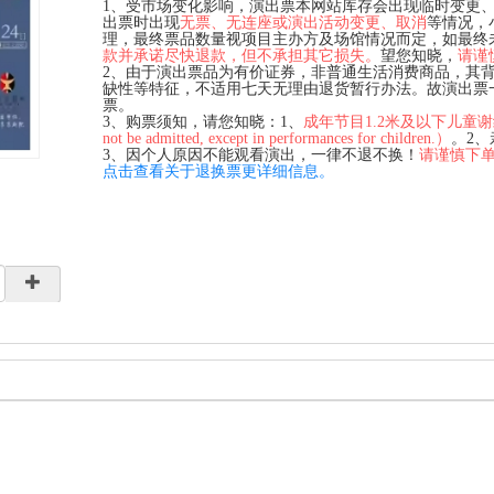
1、受市场变化影响，演出票本网站库存会出现临时变更
出票时出现
无票、无连座或演出活动变更、取消
等情况，
理，最终票品数量视项目主办方及场馆情况而定，如最终
款并承诺尽快退款，但不承担其它损失。
望您知晓，
请谨
2、由于演出票品为有价证券，非普通生活消费商品，其
缺性等特征，不适用七天无理由退货暂行办法。故演出票
票。
3、购票须知，请您知晓：1、
成年节目1.2米及以下儿童谢绝入场（C
not be admitted, except in performances for children.）
。2
3、因个人原因不能观看演出，一律不退不换！
请谨慎下
点击查看关于退换票更详细信息。