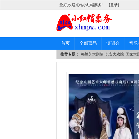
您好,欢迎光临小红帽票务!
[登录]
首页
全部票品
演唱会
音乐
推荐专题：
梅兰芳大剧院
长安大戏院
国家大