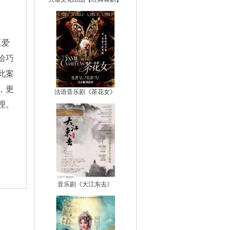
互爱
恰巧
此案
，更
法语音乐剧《茶花女》
理。
音乐剧《大江东去》