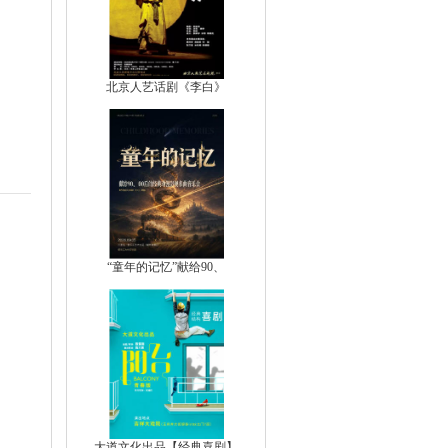
北京人艺话剧《李白》
“童年的记忆”献给90、
大道文化出品【经典喜剧】