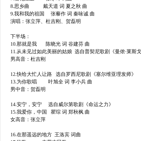
8.思乡曲 戴天道 词 夏之秋 曲
9.我和我的祖国 张藜作 词 秦咏诚 曲
演唱：张立萍、杜吉刚、贺磊明
下半场：
10.那就是我 陈晓光 词 谷建芬 曲
11.从未见过如此美丽的姑娘 选自普契尼歌剧《曼侬·莱斯
男高音：杜吉刚
12.快给大忙人让路 选自罗西尼歌剧《塞尔维亚理发师》
13.为你歌唱 叶旭全 词 李小兵 曲
男中音：贺磊明
14.安宁，安宁 选自威尔第歌剧《命运之力》
15.我爱你，中国 瞿琮 词 郑秋枫 曲
女高音：张立萍
16.在那遥远的地方 王洛宾 词曲