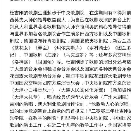
杜吉刚的歌剧生涯起步于中央歌剧院，在这期间有幸得到
西莫夫大师的指导收益很大，为自己在歌剧表演的舞台上
到意大利世界著名歌剧指挥大师齐拉利奥的精心指导使得
与世界多加著名歌剧院合作主演多部西方歌剧以及中国歌
剧院，德国撒布禄肯歌剧院，美国夏威夷歌剧院，新西兰
《茶花女》《弄臣》《玛侬莱斯库》《乡村骑士》《图兰
记》、中国歌剧《屈原》《马克波罗》等；还与多家交响
《洛神赋》《祖国颂》等。杜吉刚除了歌剧的演出外还与
了大量的音乐会和独唱会音乐会以及国家的各种庆典音乐
花园露天歌剧专场音乐会，墨尔本歌剧院花园露天歌剧专场
中国国家交响乐团南方巡演音乐会，中央歌剧院南方巡演
（天津小白楼音乐厅）（大连人民文化俱乐部）（新加坡
（天津大礼堂），唱响经典优秀华人音乐会（广州大剧院
吉刚的演唱，澳大利亚歌剧报评论到，“他激动人心的演唱
烈的国际歌剧舞台上自豪的昂首挺立！”二零零三年杜吉刚
乐学院，在教学的闲暇时间里与中国中央歌剧院，中国国
歌剧的演出工作，在近二十几年的教学工作中，为国家培