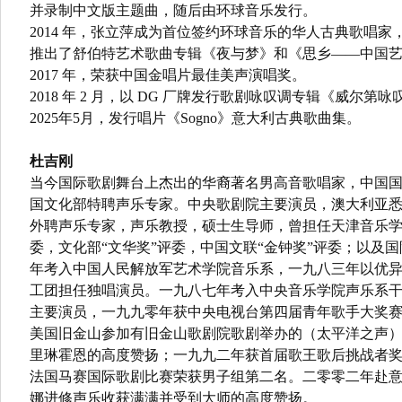
并录制中文版主题曲，随后由环球音乐发行。
2014 年，张立萍成为首位签约环球音乐的华人古典歌唱家，并以
推出了舒伯特艺术歌曲专辑《夜与梦》和《思乡——中国
2017 年，荣获中国金唱片最佳美声演唱奖。
2018 年 2 月，以 DG 厂牌发行歌剧咏叹调专辑《威尔第咏
2025年5月，发行唱片《Sogno》意大利古典歌曲集。
杜吉刚
当今国际歌剧舞台上杰出的华裔著名男高音歌唱家，中国
国文化部特聘声乐专家。中央歌剧院主要演员，澳大利亚
外聘声乐专家，声乐教授，硕士生导师，曾担任天津音乐学
委，文化部“文华奖”评委，中国文联“金钟奖”评委；以及
年考入中国人民解放军艺术学院音乐系，一九八三年以优
工团担任独唱演员。一九八七年考入中央音乐学院声乐系
主要演员，一九九零年获中央电视台第四届青年歌手大奖
美国旧金山参加有旧金山歌剧院歌剧举办的（太平洋之声
里琳霍恩的高度赞扬；一九九二年获首届歌王歌后挑战者
法国马赛国际歌剧比赛荣获男子组第二名。二零零二年赴
娜进修声乐收获满满并受到大师的高度赞扬。