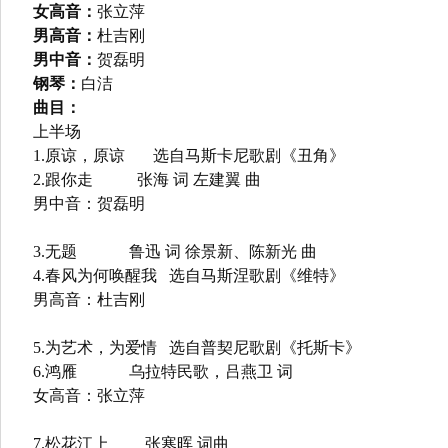
女高音：
张立萍
男高音：
杜吉刚
男中音：
贺磊明
钢琴：
白洁
曲目：
上半场
1.原谅，原谅 选自马斯卡尼歌剧《丑角》
2.跟你走 张海 词 左建翼 曲
男中音：贺磊明
3.无题 鲁迅 词 徐景新、陈新光 曲
4.春风为何唤醒我 选自马斯涅歌剧《维特》
男高音：杜吉刚
5.为艺术，为爱情 选自普契尼歌剧《托斯卡》
6.鸿雁 乌拉特民歌，吕燕卫 词
女高音：张立萍
7.松花江上 张寒晖 词曲