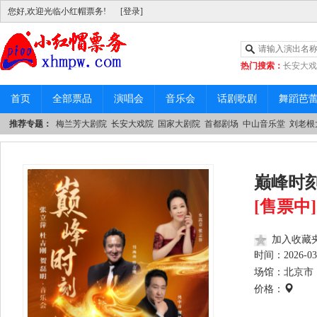
您好,欢迎光临小红帽票务!
[登录]
热门搜索：
长安大戏
|
中山音乐堂
首页
全部票品
演唱会
音乐会
话剧歌剧
舞蹈芭
推荐专题：
梅兰芳大剧院
长安大戏院
国家大剧院
首都剧场
中山音乐堂
刘老根
巅峰时
[售票中]
加入收藏
时间：
2026-03
场馆：北京市 
价格：