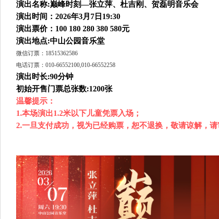
演出名称:巅峰时刻—张立萍、杜吉刚、贺磊明音乐会
演出时间：2026年3月7日19:30
演出票价：100 180 280 380 580元
演出地点:中山公园音乐堂
微信订票：18515362586
电话订票：010-66552100,010-66552258
演出时长:90分钟
初始开售门票总张数:1200张
温馨提示：
1.本场演出1.2米以下儿童凭票入场；
2.一旦支付成功，视为已经购票，恕不退换，敬请谅解，