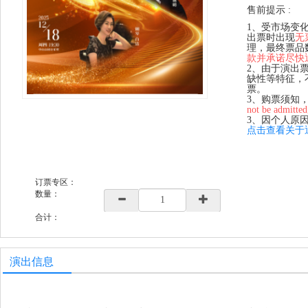
售前提示 :
1、受市场变
出票时出现
无
理，最终票品
款并承诺尽快
2、由于演出
缺性等特征，
票。
3、购票须知
not be admitted
3、因个人原
点击查看关于
订票专区：
数量：
合计：
演出信息