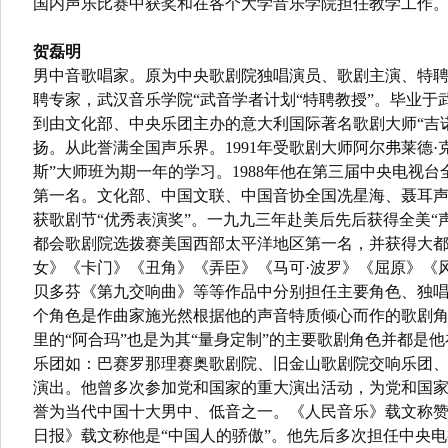
国内声乐比赛中获奖和在各个大学音乐学院担任教学工作
贺磊明
男中音歌唱家。原为中央歌剧院独唱演员、歌剧主演、特聘
聘专家，武汉音乐学院“武音学者计划“特聘教授”。毕业于武
到由文化部、中央乐团主办的意大利国际著名歌剧大师“吉
扬。从此誉满全国声乐界。1991年受歌剧大师阿尔弗莱德
斯”大师班为期一年的学习。1988年他在第三届中央电视
第一名。文化部、中国文联、中国音协全国冼星海、聂耳
获歌剧节“优秀表演奖”。一九九三年赴美后先后获得全美“
都会歌剧院选拨赛美国西部太平洋地区第一名，并获得大
女》《卡门》《丑角》《弄臣》《马可·波罗》《屈原》《
贝多芬《第九交响曲》等等作品中分别担任主要角色、独唱
个角色是作曲家施光然根据他的声音特质倾心而作的歌剧角
里的“阿合玛”也是为其“量身定制”的主要歌剧角色并都是
乐团如：巴赛罗那理赛奥歌剧院、旧金山歌剧院交响乐团、
演出。他曾多次参加党和国家的重大演出活动，为党和国
誉为当代中国十大男中、低音之一。《人民音乐》载文称赞
日报》载文称他是“中国人的骄傲”。他先后多次担任中央