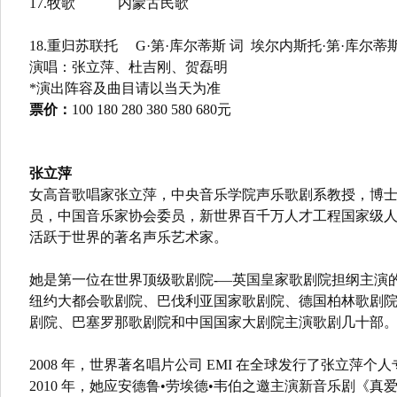
17.牧歌 内蒙古民歌
18.重归苏联托 G·第·库尔蒂斯 词 埃尔内斯托·第·库尔蒂斯
演唱：张立萍、杜吉刚、贺磊明
*演出阵容及曲目请以当天为准
票价：
100 180 280 380 580 680元
张立萍
女高音歌唱家张立萍，中央音乐学院声乐歌剧系教授，博
员，中国音乐家协会委员，新世界百千万人才工程国家级
活跃于世界的著名声乐艺术家。
她是第一位在世界顶级歌剧院-—英国皇家歌剧院担纲主演
纽约大都会歌剧院、巴伐利亚国家歌剧院、德国柏林歌剧
剧院、巴塞罗那歌剧院和中国国家大剧院主演歌剧几十部
2008 年，世界著名唱片公司 EMI 在全球发行了张立萍个人
2010 年，她应安德鲁•劳埃德•韦伯之邀主演新音乐剧《真