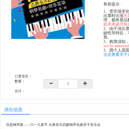
售前提示 :
1、受市场变
出票时出现
无
理，最终票品
款并承诺尽快
2、由于演出
缺性等特征，
票。
3、购票须知
not be admitted
3、因个人原
点击查看关于
订票专区：
数量：
合计：
演出信息
你是钢琴家——六一儿童节·古典音乐启蒙钢琴名曲亲子音乐会