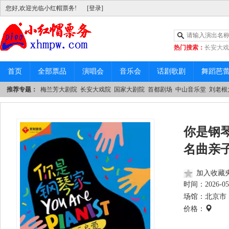
您好,欢迎光临小红帽票务!
[登录]
热门搜索：
长安大戏
|
中山音乐堂
首页
全部票品
演唱会
音乐会
话剧歌剧
舞蹈芭
推荐专题：
梅兰芳大剧院
长安大戏院
国家大剧院
首都剧场
中山音乐堂
刘老根
你是钢
名曲亲
加入收藏
时间：
2026-05
场馆：北京市 
价格：