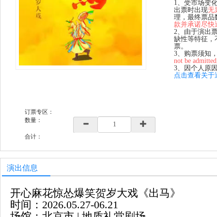
1、受市场变
出票时出现
无
理，最终票品
款并承诺尽快
2、由于演出
缺性等特征，
票。
3、购票须知
not be admitted
3、因个人原
点击查看关于
订票专区：
数量：
合计：
演出信息
开心麻花惊怂爆笑贺岁大戏《出马》
时间：2026.05.27-06.21
场馆：北京市 | 地质礼堂剧场