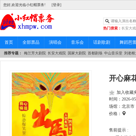
您好,欢迎光临小红帽票务!
[登录]
热门搜索：
长安大戏
|
中山音乐堂
首页
全部票品
演唱会
音乐会
话剧歌剧
舞蹈芭
推荐专题：
梅兰芳大剧院
长安大戏院
国家大剧院
首都剧场
中山音乐堂
刘老根
开心麻
加入收藏
时间：
2026-05
场馆：北京市 
价格：
售前提示 :