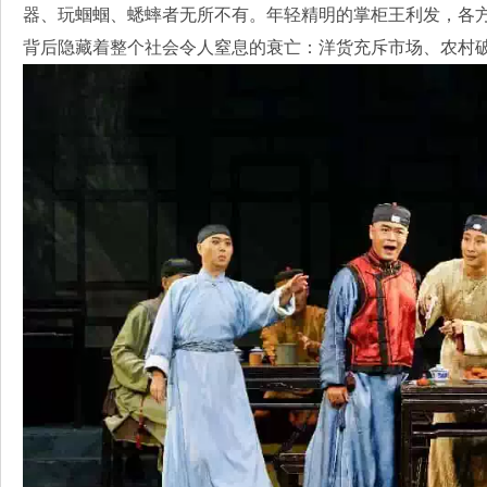
器、玩蝈蝈、蟋蟀者无所不有。年轻精明的掌柜王利发，各方
背后隐藏着整个社会令人窒息的衰亡：洋货充斥市场、农村