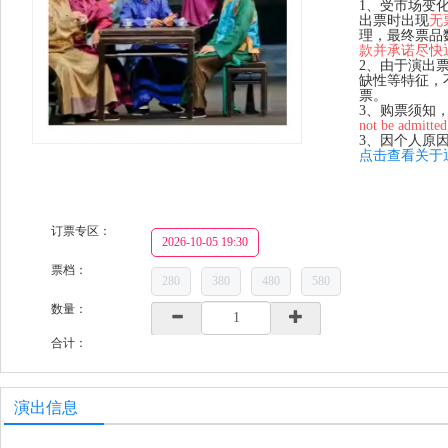
1、受市场变
出票时出现
无
理，最终票品
款并承诺尽快
2、由于演出
缺性等特征，
票。
3、购票须知
not be admitted
3、因个人原
点击查看关于
订票专区：
2026-10-05 19:30
票档：
280
380
480
580
数量：
合计：
演出信息