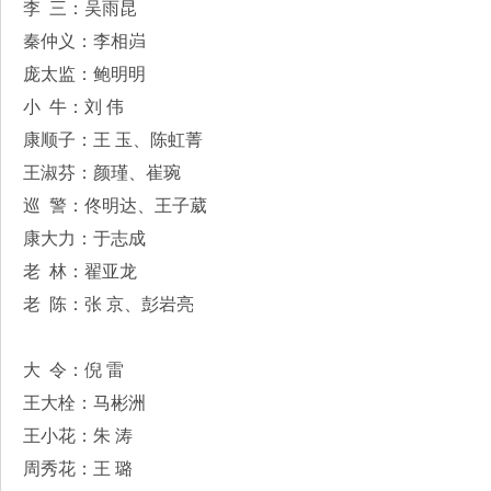
李 三：吴雨昆
秦仲义：李相岿
庞太监：鲍明明
小 牛：刘 伟
康顺子：王 玉、陈虹菁
王淑芬：颜瑾、崔琬
巡 警：佟明达、王子葳
康大力：于志成
老 林：翟亚龙
老 陈：张 京、彭岩亮
大 令：倪 雷
王大栓：马彬洲
王小花：朱 涛
周秀花：王 璐