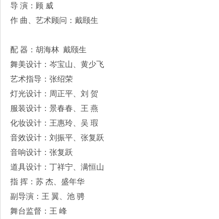
导 演：顾 威
作 曲、艺术顾问：戴颐生
配 器：胡海林 戴颐生
舞美设计：岑宝山、黄少飞
艺术指导：张绍荣
灯光设计：周正平、刘 贺
服装设计：景春春、王 燕
化妆设计：王惠玲、吴 瑕
音效设计：刘振平、张复跃
音响设计：张复跃
道具设计：丁祥宁、满恒山
指 挥：苏 杰、盛年华
副导演：王 翼、池 骋
舞台监督：王 峰