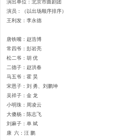
演出单位：北京市曲剧团
演员：（以出场顺序排序）
王利发：李永德
唐铁嘴：赵浩博
常四爷：彭岩亮
松二爷：胡 优
二德子：赵洪春
马五爷：霍 昊
宋恩子：刘 勇、刘鹏坤
吴祥子：金 龙
小明珠：周凌云
大傻杨：陈志飞
刘麻子：单 斌
康 六：汪 鹏