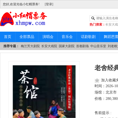
您好,欢迎光临小红帽票务!
[登录]
热门搜索：
长安大戏
|
中山音乐堂
首页
全部票品
演唱会
音乐会
话剧歌剧
舞蹈芭
推荐专题：
梅兰芳大剧院
长安大戏院
国家大剧院
首都剧场
中山音乐堂
刘老根
老舍经
加入收藏
时间：
2026-10
场馆：北京市 
价格：280,380,
售前提示 :