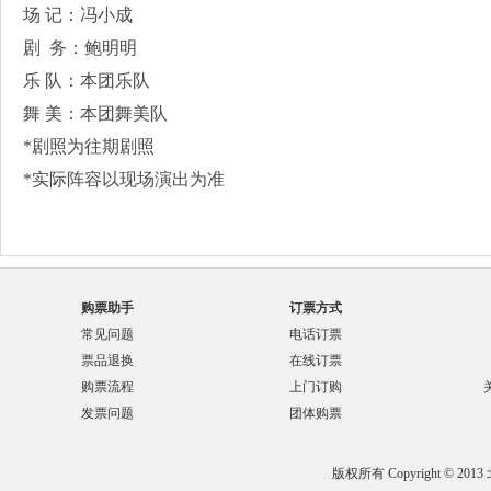
场 记：冯小成
剧 务：鲍明明
乐 队：本团乐队
舞 美：本团舞美队
*剧照为往期剧照
*实际阵容以现场演出为准
购票助手
订票方式
常见问题
电话订票
票品退换
在线订票
购票流程
上门订购
发票问题
团体购票
版权所有 Copyright © 201