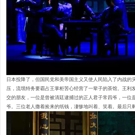
日本投降了，但国民党和美帝国主义又使人民陷入了内战的
压，流氓特务要霸占王掌柜苦心经营了一辈子的茶馆。王利
交的朋友，一位是曾被清廷逮捕过的正人君子常四爷，一位
爷。三位老人撒着捡来的纸钱，凄惨地叫着、笑着。最后只