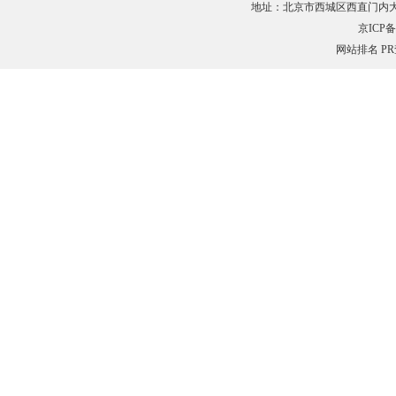
地址：北京市西城区西直门内大街132
京ICP备0
网站排名
P