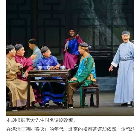
本剧根据老舍先生同名话剧改编。
在满清王朝即将灭亡的年代，北京的裕泰茶馆却依然一派“繁