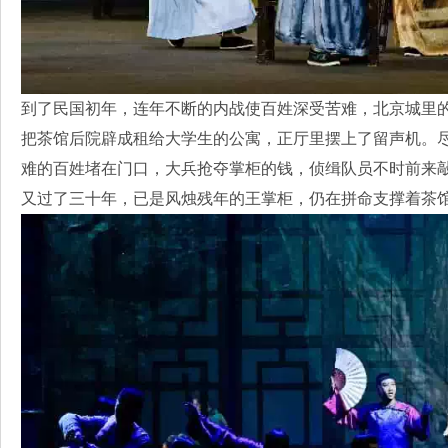
到了民国初年，连年不断的内战使百姓深受苦难，北京城里
把茶馆后院辟成租给大学生的公寓，正厅里摆上了留声机。
难的百姓堵在门口，大兵抢夺掌柜的钱，侦缉队员不时前来
又过了三十年，已是风烛残年的王掌柜，仍在拼命支撑着茶