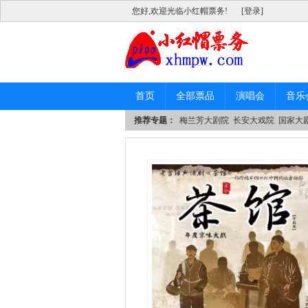
您好,欢迎光临小红帽票务!
[登录]
首页
全部票品
演唱会
音乐
推荐专题：
梅兰芳大剧院
长安大戏院
国家大