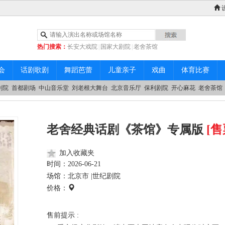
热门搜索：
长安大戏院
|
国家大剧院
|
老舍茶馆
|
中山音乐堂
会
话剧歌剧
舞蹈芭蕾
儿童亲子
戏曲
体育比赛
剧院
首都剧场
中山音乐堂
刘老根大舞台
北京音乐厅
保利剧院
开心麻花
老舍茶馆
老舍经典话剧《茶馆》专属版
[售
加入收藏夹
时间：
2026-06-21
场馆：北京市 |
世纪剧院
价格：
售前提示 :