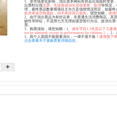
1、受市场变化影响，演出票本网站库存会出现临时变更
出票时出现
无票、无连座或演出活动变更、取消
等情况，
理，最终票品数量视项目主办方及场馆情况而定，如最终
款并承诺尽快退款，但不承担其它损失。
望您知晓，
请谨
2、由于演出票品为有价证券，非普通生活消费商品，其
缺性等特征，不适用七天无理由退货暂行办法。故演出票
票。
3、购票须知，请您知晓：1、
成年节目1.2米及以下儿童谢绝入场（C
not be admitted, except in performances for children.）
。2
3、因个人原因不能观看演出，一律不退不换！
请谨慎下
点击查看关于退换票更详细信息。