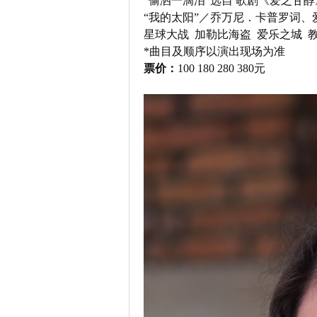
“偷洒一滴泪”选自 歌剧《爱之甘
“我的太阳”／乔万尼．卡普罗词、
星球大战 加勒比海盗 爱乐之城 
*曲目及顺序以演出现场为准
票价：
100 180 280 380元