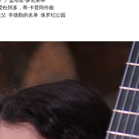
醇》／盖塔诺·多尼采蒂
爱杜阿多．蒂·卡普阿作曲
教父 辛德勒的名单 侏罗纪公园