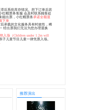
、滞后系统库存情况。您下订单后若
小红帽票务客服 会及时联系顾客处
未能出票，小红帽票务
承诺全额退
慎下单
背后承载的文化服务具有时效性，稀
一 经出票我们无法为您办理退换
hildren under 1.2m will
、亲子儿童节目儿童一律凭票入场。
单
推荐演出