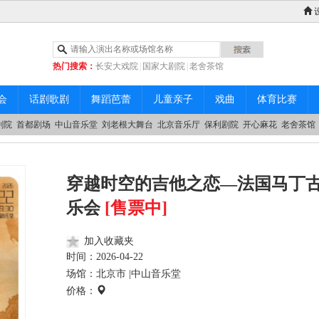
热门搜索：
长安大戏院
|
国家大剧院
|
老舍茶馆
|
中山音乐堂
会
话剧歌剧
舞蹈芭蕾
儿童亲子
戏曲
体育比赛
剧院
首都剧场
中山音乐堂
刘老根大舞台
北京音乐厅
保利剧院
开心麻花
老舍茶馆
穿越时空的吉他之恋—法国马丁
乐会
[售票中]
加入收藏夹
时间：
2026-04-22
场馆：北京市 |
中山音乐堂
价格：