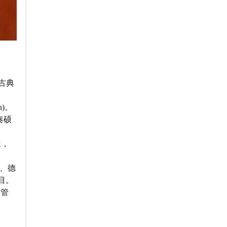
《古典
)。
奏硕
兰，
、德
目。
和管