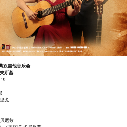
典双吉他音乐会
舍夫斯基
19
邦
德里戈
尔贝尼兹