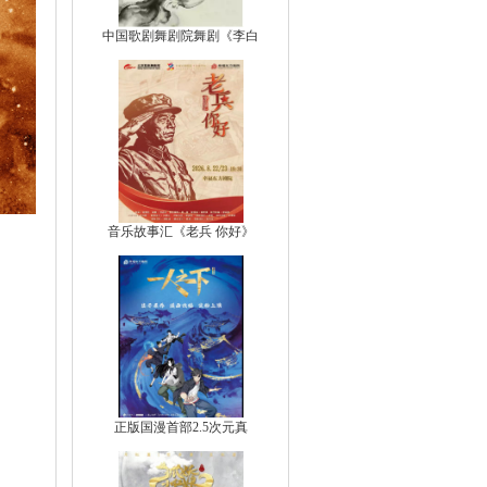
中国歌剧舞剧院舞剧《李白
音乐故事汇《老兵 你好》
正版国漫首部2.5次元真