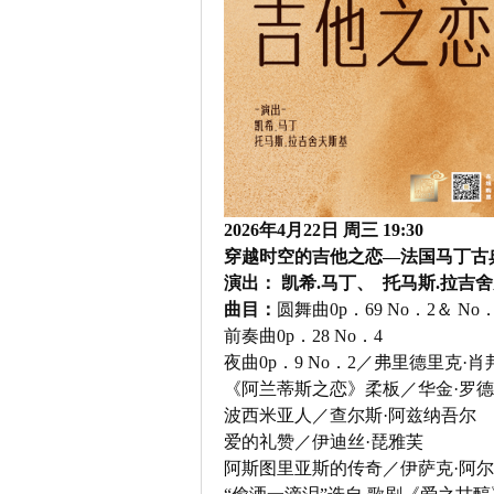
2026年4月22日 周三 19:30
穿越时空的吉他之恋—法国马丁古
演出： 凯希.马丁、 托马斯.拉吉
曲目：
圆舞曲0p．69 No．2＆ No．
前奏曲0p．28 No．4
夜曲0p．9 No．2／弗里德里克·肖
《阿兰蒂斯之恋》柔板／华金·罗
波西米亚人／查尔斯·阿兹纳吾尔
爱的礼赞／伊迪丝·琵雅芙
阿斯图里亚斯的传奇／伊萨克·阿