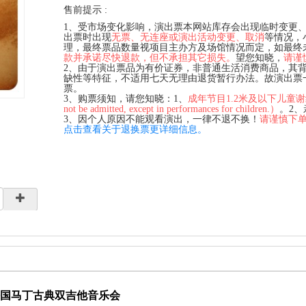
售前提示 :
1、受市场变化影响，演出票本网站库存会出现临时变更
出票时出现
无票、无连座或演出活动变更、取消
等情况，
理，最终票品数量视项目主办方及场馆情况而定，如最终
款并承诺尽快退款，但不承担其它损失。
望您知晓，
请谨
2、由于演出票品为有价证券，非普通生活消费商品，其
缺性等特征，不适用七天无理由退货暂行办法。故演出票
票。
3、购票须知，请您知晓：1、
成年节目1.2米及以下儿童谢绝入场（C
not be admitted, except in performances for children.）
。2
3、因个人原因不能观看演出，一律不退不换！
请谨慎下
点击查看关于退换票更详细信息。
法国马丁古典双吉他音乐会