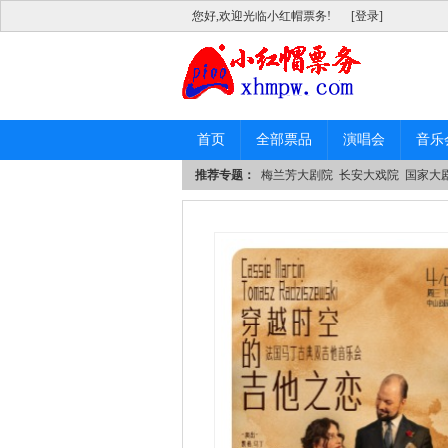
您好,欢迎光临小红帽票务!
[登录]
首页
全部票品
演唱会
音乐
推荐专题：
梅兰芳大剧院
长安大戏院
国家大