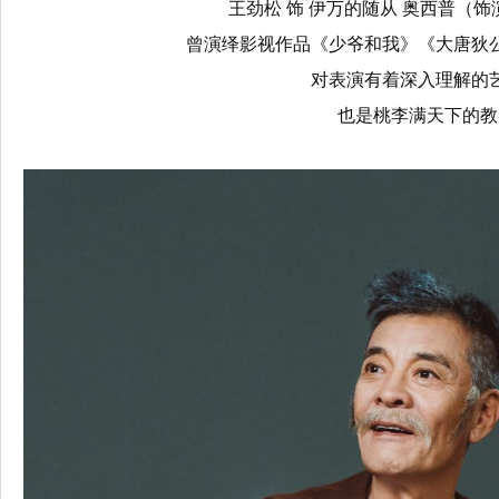
王劲松 饰 伊万的随从 奥西普（饰
曾演绎影视作品《少爷和我》《大唐狄
对表演有着深入理解的
也是桃李满天下的教