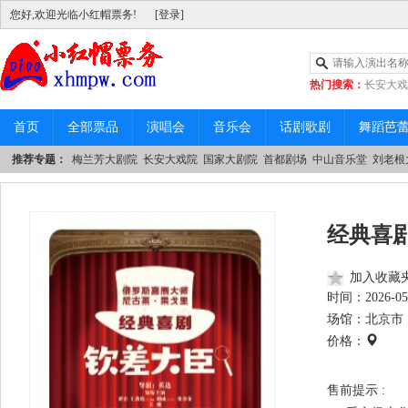
您好,欢迎光临小红帽票务!
[登录]
热门搜索：
长安大戏
|
中山音乐堂
首页
全部票品
演唱会
音乐会
话剧歌剧
舞蹈芭
推荐专题：
梅兰芳大剧院
长安大戏院
国家大剧院
首都剧场
中山音乐堂
刘老根
经典喜
加入收藏
时间：
2026-05
场馆：北京市 
价格：
售前提示 :