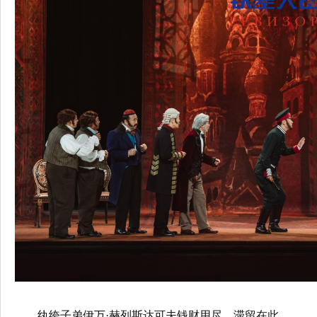
纨绔子弟伊万·赫列斯达可夫钱财用尽，滞留在此。