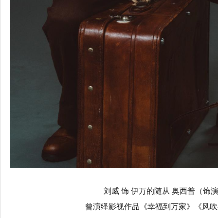
刘威 饰 伊万的随从 奥西普（饰演
曾演绎影视作品《幸福到万家》《风吹