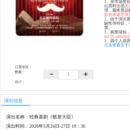
1、受市场变
出票时出现
无
理，最终票品
款并承诺尽快
2、由于演出
缺性等特征，
票。
3、购票须知
not be admitted
3、因个人原
点击查看关于
订票专区：
数量：
合计：
演出信息
演出名称：经典喜剧《钦差大臣》
演出时间：2026年5月26日-27日 19：30