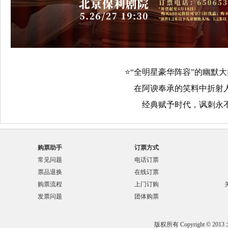
⭐“全明星豪华阵容”的幽默
在阿谀奉承的笑料中折射
经典赋予时代，讽刺永
购票助手
订票方式
常见问题
电话订票
票品退换
在线订票
购票流程
上门订购
发票问题
团体购票
版权所有 Copyright © 201