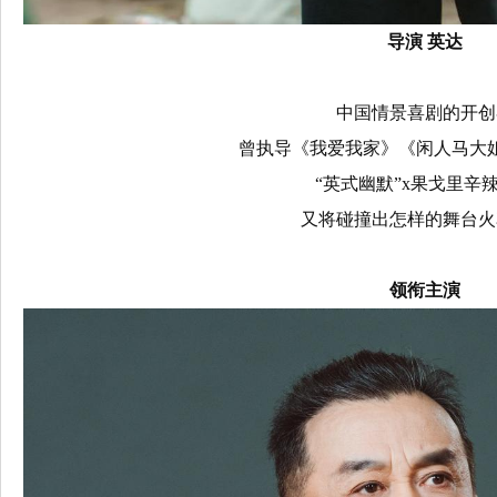
导演 英达
中国情景喜剧的开创
曾执导《我爱我家》《闲人马大
“英式幽默”x果戈里辛
又将碰撞出怎样的舞台火
领衔主演