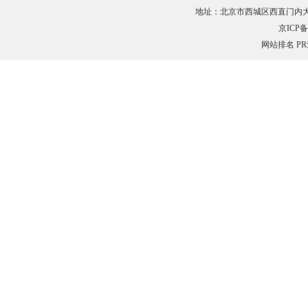
地址：北京市西城区西直门内大街132
京ICP备0
网站排名
P