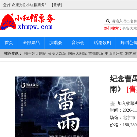
您好,欢迎光临小红帽票务!
[登录]
热门搜索：
长安大戏
|
中山音乐堂
首页
全部票品
演唱会
音乐会
话剧歌剧
舞蹈芭
推荐专题：
梅兰芳大剧院
长安大戏院
国家大剧院
首都剧场
中山音乐堂
刘老根
纪念曹禺
雨》
[
加入收藏
时间：
2026-11
场馆：北京市 
价格：180,280,3