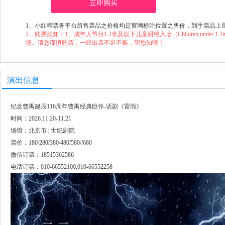
立即购买
1、小红帽票务平台所售票品之价格均是官网标注位置之售价，到手票品上
2、购票须知：1、成年人节目1.2米及以下儿童谢绝入场（Children under 1.2m will not
场。请您谨慎购票，一经出票不退不换，望您知晓！
演出信息
纪念曹禺诞辰116周年曹禺经典巨作-话剧《雷雨》
时间：2026.11.20-11.21
场馆：北京市 | 世纪剧院
票价：180/280/380/480/580//680
微信订票：18515362586
电话订票：010-66552100,010-66552258