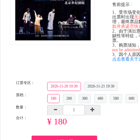
售前提示 :
1、受市场变
出票时出现
无
理，最终票品
款并承诺尽快
2、由于演出
缺性等特征，
票。
3、购票须知
not be admitted
3、因个人原
点击查看关于
订票专区：
2026-11-20 19:30
2026-11-21 19:30
票档：
180
280
380
480
580
680
数量：
合计：
¥ 180