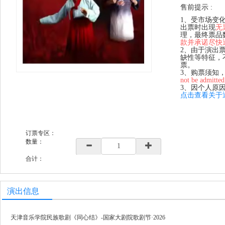
售前提示 :
1、受市场变
出票时出现
无
理，最终票品
款并承诺尽快
2、由于演出
缺性等特征，
票。
3、购票须知
not be admitted
3、因个人原
点击查看关于
订票专区：
数量：
合计：
演出信息
天津音乐学院民族歌剧《同心结》-国家大剧院歌剧节·2026