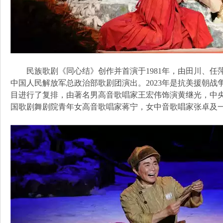
民族歌剧《同心结》创作并首演于1981年，由田川、任
中国人民解放军总政治部歌剧团演出。2023年是抗美援朝
目进行了复排，由著名男高音歌唱家王宏伟饰演黄继光，中
国歌剧舞剧院青年女高音歌唱家蒋宁，女中音歌唱家张卓及