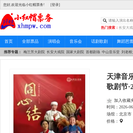
您好,欢迎光临小红帽票务!
[登录]
热门搜索：
长安大戏
|
中山音乐堂
首页
全部票品
演唱会
音乐会
话剧歌剧
舞蹈芭
推荐专题：
梅兰芳大剧院
长安大戏院
国家大剧院
首都剧场
中山音乐堂
刘老根
天津音
歌剧节·2
加入收藏
时间：
2026-06
场馆：北京市 
价格：