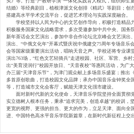
头》等。打造“产教研学演”一体化实践育人模式，组织师生
结婚》等经典剧目，植根津派文化创排《精武》等剧目；创办
搭建高水平学术交流平台，促进艺术理论与实践深度融合。
学校坚持以人民为中心的文艺创作导向，积极打造精品力
积极服务国家文化战略需求，多次受邀参加中共中央、国务
新年茶话会文艺演出，参加中非合作论坛北京峰会文艺演出
演出、“中俄文化年”开幕式暨庆祝中俄建交75周年专场音乐
会等国家级重要演出活动，唱响天音之声。学校还将专业课堂
演出763场，“红色文艺轻骑兵”走进校园、社区、军营、乡
出“美育浸润行”校园开放日、“天音夜校”等惠民活动，为广
办三届“天津音乐节”，为津门观众献上多场音乐盛宴；推出
多首原创歌曲，打造校园文化品牌；承办中国音乐金钟奖全
等，打造城市文化会客厅，赋能天津文化强市建设。
面对新时代新的文化使命，天津音乐学院坚持全面贯彻党
实立德树人根本任务，秉承“追求完美，创造卓越”的校训，
更宽的视野、更强的担当、更大的作为，立足天津、面向全
进、中国特色高水平音乐学院新篇章，在新时代新征程上交