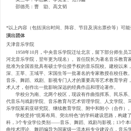
邵德亮：曹 勖、高文韬
*以上内容（包括演出时间、阵容、节目及演出票价等）可能
演出团体
天津音乐学院
1958年10月，中央音乐学院迁址北京，留下部分师生员
河北音乐学院，翌年更为现名）。首任院长为著名音乐教育家
批准为全国首批具有硕士学位授予权的音乐院校。建校以来
深、王莘、王域平、宋国生等一批著名的专家教授在校任教
音乐、舞蹈、戏剧、影视专门人才的重要高等艺术教育学府
术人才，创作出一批影响深远的经典作品和理论著作。
学校分为南、北两个校区，现设有作曲指挥系、民乐系、
代音乐与戏剧学院、音乐教育与艺术管理学院、人文学院、马
乐学院茱莉亚研究院、继续教育学院、附中和附小（合作）
学校坚持“统筹布局、突出特色”的学科建设思路，构建了
科，3个专业学位类别——音乐、舞蹈、戏剧与影视；13个
曲技术理论、舞蹈编导为国家级一流本科专业建设点，音乐