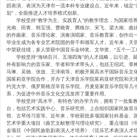
蹈表演、表演为天津市一流本科专业建设点。近年来，锚定“
划”，全面推进人才培养模式创新。
学校坚持“教学为主、实践育人”的教学理念，为国家培养
光南、田青、韩宝强、曹晓青、腾格尔、宋飞、梁大南、曲
的作曲家、音乐理论家、演奏演唱家、音乐教育家，创作出
毕业生成为各专业艺术院团的骨干和领军人才。近年来，天
中荣获佳绩，多人荣获中国音乐金钟奖、文华奖、“五个一工
学校坚持“海纳百川、五湖四海”的人才战略，以引进、延
外有影响力的音乐家、学者和学术带头人，包括王绍武、章
马琳、吴驰、张放、王泽南等。积极开展高水平国际音乐文
国茱莉亚学院合作，开办了天津音乐学院茱莉亚研究院和天
约克大学、俄罗斯格涅辛音乐学院、丹麦皇家音乐学院等几
系，为促进中外音乐文化交流发挥了重要作用。
学校坚持“高水平、有特色”的办学方向，拥有了一批集教
台，包括艺术实践中心、音乐研究所、上合组织国家民族音
馆、古琴传习室等。近年来，学校获批多项国家社科基金、
艺术学重大项目《曲艺文献整理与理论研究》、重点项目《
金项目《中国民族歌剧表演人才培养》《弦乐艺术表演人才