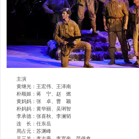
主演
黄继光：王宏伟、王泽南
朴顺姬：蒋 宁、赵 燃
黄妈妈：张 卓、曹 颖
朴妈妈：黄华丽、吴琍智
李承德：张喜秋、李澜韬
连 长：任东岳
周占元：苏渊峰
吴三羊：李志豪、李宽奎、范伟鑫