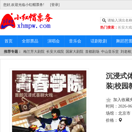
您好,欢迎光临小红帽票务!
[登录]
热门搜索：
长安大戏
|
中山音乐堂
首页
全部票品
演唱会
音乐会
话剧歌剧
舞蹈芭
推荐专题：
梅兰芳大剧院
长安大戏院
国家大剧院
首都剧场
中山音乐堂
刘老根
沉浸式
装|校园
加入收藏
时间：
2026-06
场馆：北京市 
价格：