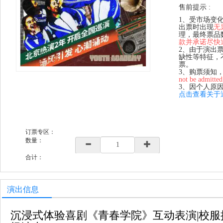
售前提示 :
1、受市场变
出票时出现
无
理，最终票品
款并承诺尽快
2、由于演出
缺性等特征，
票。
3、购票须知
not be admitted
3、因个人原
点击查看关于
订票专区：
数量：
合计：
演出信息
沉浸式体验喜剧《青春学院》互动表演|校服