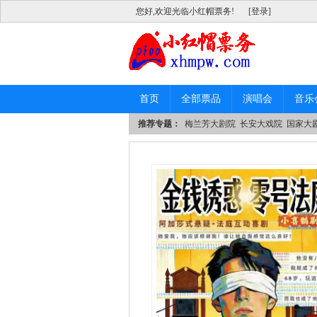
您好,欢迎光临小红帽票务!
[登录]
首页
全部票品
演唱会
音乐
推荐专题：
梅兰芳大剧院
长安大戏院
国家大