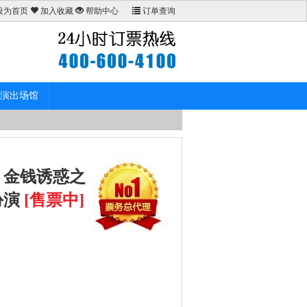
设为首页
加入收藏
帮助中心
订单查询
演出场馆
｜金钱诱惑之
扮演
[售票中]