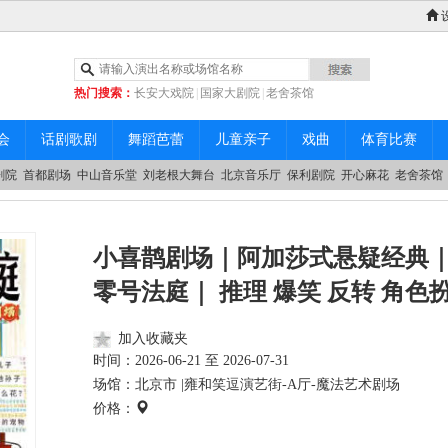
热门搜索：
长安大戏院
|
国家大剧院
|
老舍茶馆
|
中山音乐堂
会
话剧歌剧
舞蹈芭蕾
儿童亲子
戏曲
体育比赛
剧院
首都剧场
中山音乐堂
刘老根大舞台
北京音乐厅
保利剧院
开心麻花
老舍茶馆
小喜鹊剧场｜阿加莎式悬疑经典
零号法庭｜ 推理 爆笑 反转 角色
加入收藏夹
时间：
2026-06-21 至 2026-07-31
场馆：北京市 |
雍和笑逗演艺街-A厅-魔法艺术剧场
价格：