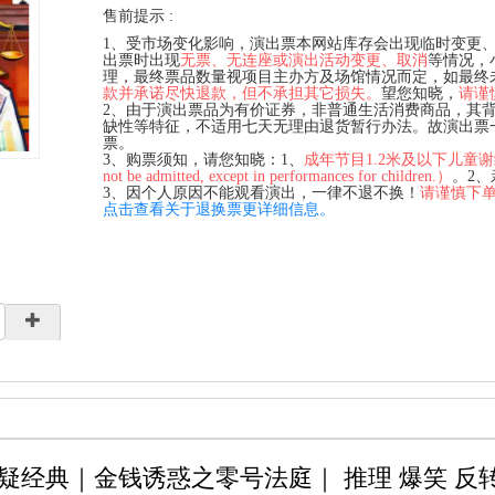
售前提示 :
1、受市场变化影响，演出票本网站库存会出现临时变更
出票时出现
无票、无连座或演出活动变更、取消
等情况，
理，最终票品数量视项目主办方及场馆情况而定，如最终
款并承诺尽快退款，但不承担其它损失。
望您知晓，
请谨
2、由于演出票品为有价证券，非普通生活消费商品，其
缺性等特征，不适用七天无理由退货暂行办法。故演出票
票。
3、购票须知，请您知晓：1、
成年节目1.2米及以下儿童谢绝入场（C
not be admitted, except in performances for children.）
。2
3、因个人原因不能观看演出，一律不退不换！
请谨慎下
点击查看关于退换票更详细信息。
疑经典｜金钱诱惑之零号法庭｜ 推理 爆笑 反