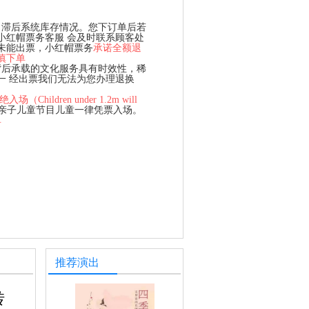
、滞后系统库存情况。您下订单后若
小红帽票务客服 会及时联系顾客处
未能出票，小红帽票务
承诺全额退
慎下单
背后承载的文化服务具有时效性，稀
一 经出票我们无法为您办理退换
hildren under 1.2m will
、亲子儿童节目儿童一律凭票入场。
单
推荐演出
转