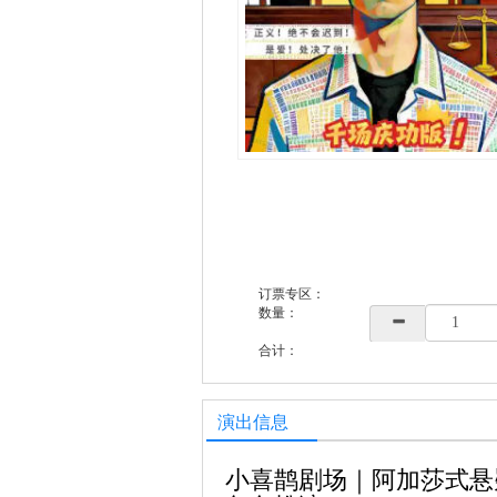
订票专区：
数量：
合计：
演出信息
小喜鹊剧场｜阿加莎式悬