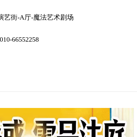
逗演艺街-A厅-魔法艺术剧场
10-66552258