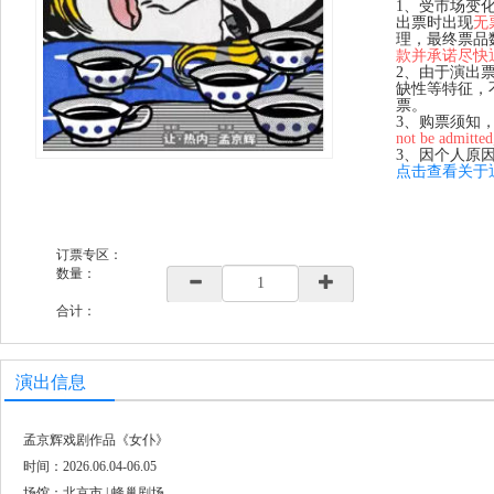
1、受市场变
出票时出现
无
理，最终票品
款并承诺尽快
2、由于演出
缺性等特征，
票。
3、购票须知
not be admitted
3、因个人原
点击查看关于
订票专区：
数量：
合计：
演出信息
孟京辉戏剧作品《女仆》
时间：2026.06.04-06.05
场馆：北京市 | 蜂巢剧场