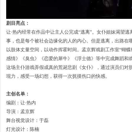
剧目亮点：
让·热内经常在作品中让主人公完成“逃离”。女仆姐妹渴望
事，也是每个被社会边缘化的人的内心。但是逃离，出路在
以肢体丈量空间，以动作挥霍时间。孟京辉戏剧工作室“蝴蝶
感情》《臭虫》《恋爱的犀牛》《浮士德》等中完成舞蹈和
这场主仆游戏弄假成真的荒诞悲剧《女仆》，通过演员们对
现力，感受一场幻想，获得一次抚摸伤口的快感。
主创名单：
编剧：让·热内
导演：孟京辉
舞台视觉设计：于磊
灯光设计：陈楠