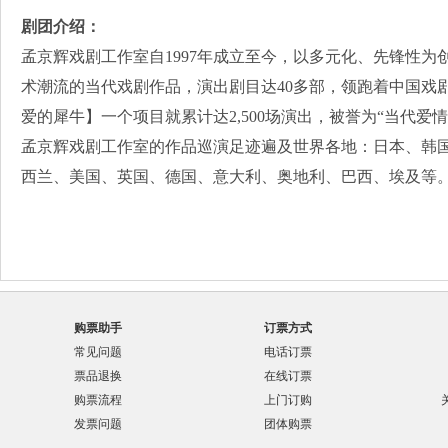
剧团介绍：
孟京辉戏剧工作室自1997年成立至今，以多元化、先锋性
术潮流的当代戏剧作品，演出剧目达40多部，领跑着中国戏
爱的犀牛】一个项目就累计达2,500场演出，被誉为“当代爱情
孟京辉戏剧工作室的作品巡演足迹遍及世界各地：日本、韩
西兰、美国、英国、德国、意大利、奥地利、巴西、埃及等
购票助手
订票方式
常见问题
电话订票
票品退换
在线订票
购票流程
上门订购
发票问题
团体购票