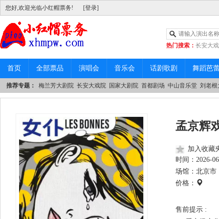
您好,欢迎光临小红帽票务!
[登录]
热门搜索：
长安大戏
|
中山音乐堂
首页
全部票品
演唱会
音乐会
话剧歌剧
舞蹈芭
推荐专题：
梅兰芳大剧院
长安大戏院
国家大剧院
首都剧场
中山音乐堂
刘老根
孟京辉
加入收藏
时间：
2026-06
场馆：北京市 
价格：
售前提示 :