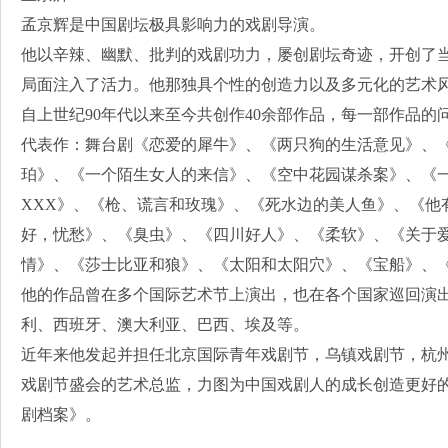
孟京辉是中国剧坛极具影响力的戏剧导演。
他以辛辣、幽默、批判的戏剧功力，屡创剧坛奇迹，开创了
局面注入了活力。他那独具个性的创造力以及多元化的艺术
自上世纪90年代以来至今共创作40余部作品，每一部作品的
代表作：舞台剧《恋爱的犀牛》、《两只狗的生活意见》、
珀》、《一个陌生女人的来信》、《空中花园谋杀案》、《
XXX》、《枪、谎言和玫瑰》、《死水边的美人鱼》、《他
好，忧愁》、《臭虫》、《四川好人》、《柔软》、《关于
情》、《莎士比亚和狼》、《太阳和太阳穴》、《宝船》、《
他的作品曾在多个国际艺术节上演出，也在各个国家巡回演
利、西班牙、澳大利亚、巴西、埃及等。
近年来他发起并担任北京国际青年戏剧节，乌镇戏剧节，杭
戏剧节盛会的艺术总监，力图为中国戏剧人的成长创造更好
剧档案》。