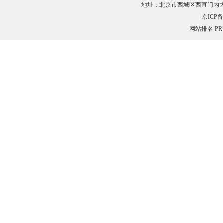
地址：北京市西城区西直门内大街132
京ICP备0
网站排名
P