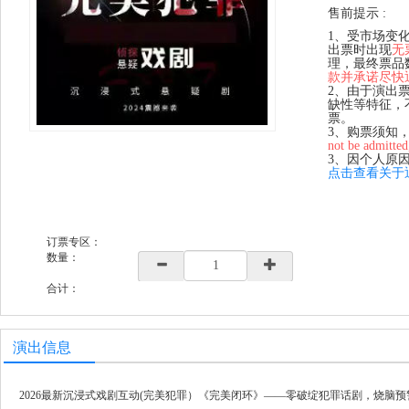
售前提示 :
1、受市场变
出票时出现
无
理，最终票品
款并承诺尽快
2、由于演出
缺性等特征，
票。
3、购票须知
not be admitted
3、因个人原
点击查看关于
订票专区：
数量：
合计：
演出信息
2026最新沉浸式戏剧互动(完美犯罪）《完美闭环》——零破绽犯罪话剧，烧脑预