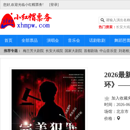
您好,欢迎光临小红帽票务!
[登录]
热门搜索：
长安大戏
|
中山音乐堂
首页
全部票品
演唱会
音乐会
话剧歌剧
舞蹈芭
推荐专题：
梅兰芳大剧院
长安大戏院
国家大剧院
首都剧场
中山音乐堂
刘老根
2026
环》—
加入收藏
时间：
2026-06
场馆：北京市 
价格：