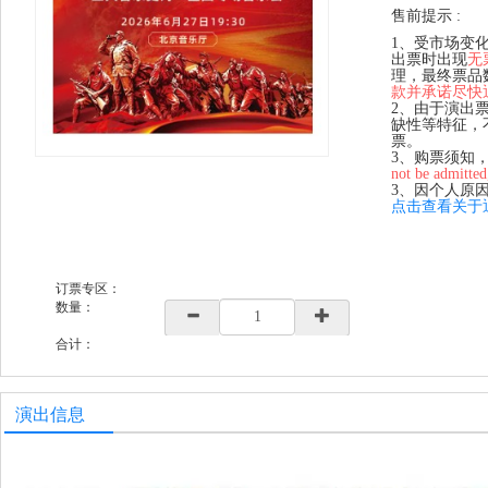
售前提示 :
1、受市场变
出票时出现
无
理，最终票品
款并承诺尽快
2、由于演出
缺性等特征，
票。
3、购票须知
not be admitted
3、因个人原
点击查看关于
订票专区：
数量：
合计：
演出信息