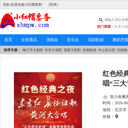
您好,欢迎光临小红帽票务!
[登录]
热门搜索：
长安大戏
|
中山音乐堂
首页
全部票品
演唱会
音乐会
话剧歌剧
舞蹈芭
推荐专题：
梅兰芳大剧院
长安大戏院
国家大剧院
首都剧场
中山音乐堂
刘老根
红色经
唱“三
加入收藏
时间：
2026-06
场馆：北京市 
价格：