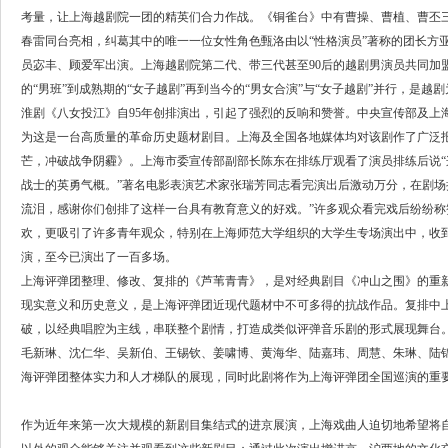
考量，让上海越剧院一团的精英们合力作战。《铜雀台》中有曹操、曹植、曹丕
春雷同台亮相，纠葛其中的唯一一位女性角色甄洛由以“性格演员”著称的团长方
员宓丰、顾爱军出演。上海越剧院第二代、带三代甚至90后的越剧男演员共同加
的“男班”到成熟期的“女子越剧”再到当今的“男女合演”与“女子越剧”并行，是
淮剧《八女投江》自95年创排演出，引起了强烈的反响和赞誉。中央宣传部及上
为这是一台高质量的革命历史题材剧目。上海及全国各地媒体均对该剧作了广泛
芒，冲破战争阴霾》。上海市委宣传部副部长陈东在排练厅观看了演员排练后说
战士的英勇气概。”著名电影表演艺术家张瑞芳同志看完演出后激动万分，在剧场
流泪，感谢你们创排了这样一台具有教育意义的好戏。”许多观众看完戏后纷纷称
欢，更吸引了许多青年观众，特别在上海师范大学组织的大学生专场演出中，收
演，至今已演出了一百多场。
上海评弹团整理、修改、复排的《芦苇青青》，是对经典剧目《冲山之围》的重
现实意义和历史意义，是上海评弹团近现代题材中不可多得的抗战作品。复排中
破，以经典唱腔为主线，串联整个剧情，打造成类似评弹音乐剧的形式展现舞台
毛新琳、沈仁华、吴新伯、王锡钦、姜啸博、黄海华、陆嘉玮、周慧、朱琳、陆
海评弹团整体实力和人才梯队的展现，同时此剧将作为上海评弹团全国巡演的重
作为近年来第一次大规模的新剧目集结式的进京展演，上海戏曲人迫切地希望将