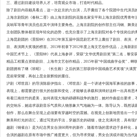
三、通过剧目建设培养人才，培育观众市场，打造时代精品。
除了剧目内容颇具看点，这一次赴京的六台演，几乎囊括了各个院团中生代演员
上海京剧院的《春秋二胥》由上海京剧院的花脸名家安平和上海京剧院优秀青年
吴响军等青年演员也在其中演绎主要角色。上海京剧院的创作部主任冯钢、舞美
主创团队整体都呈现年轻化的趋势，也充分显示了上海京剧院对各个专技岗位的
上海昆剧团的《景阳钟》在2012年第五届中国昆剧艺术节上囊括了剧目、表演
目、表演两大奖项的榜首。2013年初拿下2012年度上海文艺创作优品，上海
中国艺术节上，《景阳钟》代表上海参评，荣获“文华优秀剧目奖”第二名，黎安获“优秀表
精品工程重点资助剧目、上海市文艺创作精品，2015年获“中国戏曲学会奖”，
剧团拥有了继《班昭》、《长生殿》之后的第三部获得中国戏曲艺术奖项“大满贯”
昆前辈荣耀，再创上昆全新辉煌的重任。
沪剧《邓世昌》的导演陈薪伊指出，《邓世昌》是一个讲述中国海军鼻祖的故事
表现上，都需要进行很大的创新和变化，才能够去承载和演绎好这样一出具有思
有着江南丝竹的柔美，如何表现大海的磅礴和战争的激烈，她对作曲提出要求，
的交响乐，她追求该剧音乐气质和人物形象大气地融为一体。陈导认为，既然该
创作，那么在舞台呈现上必须要有穿越时空的震撼。在视觉上创新地营造出一个
舞美和灯光的语汇，通过写意的手法，穿越历史的硝烟，使之充满诗意，具有现
越剧《铜雀台》是为纪念男女合演60周年的新作，随着市场的需求趋于多样化，
合演的越剧在原有市场中推广难度更大，但为寻求突破，男女合演或许能为当代