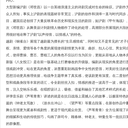
内心。
大型新编沪剧《邓世昌》以一台英雄浪漫主义的诗剧完成对生命的咏叹。沪剧作为
众人所知，事实上沪剧的表现题材非常宽泛，沪剧的创作和演绎一直与时代同步
目，建国后还创排了大量反映革命历史和现实生活的剧目，如沪剧《甲午海战》
次《邓世昌》从舞美设计到剧情人物都作了诗化的处理，高潮部分所展现的大段的
用很好地诠释了沪剧“以声传情，以情感人”的特色。
越剧《铜雀台》展现了越剧最为擅长的“生旦感情戏”，同时却又不是常见的“才
权、亲情、爱情等各个角度的展现使得剧情更为丰富、曲折、扣人心弦。男女同台
式，使得曹操、曹丕、曹植三人的角色不仅以行当为区分，更能从容地从人物本
新版《八女投江》是在前一版基础上打磨修改的升级版。编剧从现实的角度进行
强戏剧冲突，站在更高的角度，浓墨重彩刻画战争中女性的坚强，对美好生活的
思想活动更具推理依据，给战争主题带来了真实感，使该剧更有深度。在二度创作
型和戏曲身段等丰富的语汇，令全剧丝丝入扣，情感的推进一波高于一波，体现
性，注入交响乐乐感。在唱腔设计上，吸收、借鉴和融合了其他艺术样式的长处
评弹音乐剧《芦苇青青》讲述的就是在抗日战场上震撼人心的故事，以极富特色
篇的《钟老太骂敌》、《游水出冲山》、《望芦苇》等重点段落，在新创作品中
舞台呈现更为紧凑和戏剧性，更适于现代观众欣赏。《芦苇青青》全方位展现了评
的细腻和生动的传统技巧，勾画了薛司今、顾春林、钟老太、钟曼生等一批抗日
的群像图。