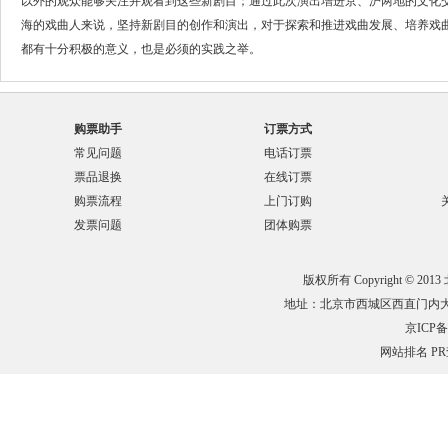
以外的观众能够关注并观看到这些新剧目；通过此次演出增进京、沪两地的文化
海的戏曲人来说，坚持新剧目的创作和演出，对于探索和推进戏曲发展、培养戏
都有十分积极的意义，也是必须的实践之举。
购票助手
订票方式
常见问题
电话订票
票品退换
在线订票
购票流程
上门订购
发票问题
团体购票
版权所有 Copyright © 201
地址：北京市西城区西直门内大街132
京ICP备0
网站排名
P