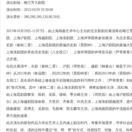
演出剧场：梅兰芳大剧院
演出时间：2015/10/29 19:30:00
演出票价：380,280,180,120,80,50元
2015年10月29日-11月7日，由上海戏曲艺术中心主办的北京新剧目展演将在
团、上海沪剧院、上海越剧院、上海淮剧团、上海评弹团将参加展演，为北京观
史剧《春秋二胥》、上海昆剧团的新编历史剧《景阳钟》、上海沪剧院的新编大
上海淮剧团的革命历史淮剧《八女投江》、上海评弹团的评弹音乐剧《芦苇青青》
式开票。
在此次展演中，京剧《春秋二胥》、沪剧《邓世昌》、越剧《铜雀台》都是于20
钟》从2011年的《铁冠图》，到2012年的《景阳钟变》，再到2013年的《景
女投江》是在原作基础上修改提升后致敬抗战胜利70周年之作；《芦苇青青》则
剧”形式亮相。其中《春秋二胥》由上海京剧院安平、傅希如领衔主演，高红梅
由上海昆剧团黎安、陈莉、吴双、缪斌、季云峰主演；《邓世昌》由上海沪剧院
台》由上海越剧院徐标新、方亚芬、齐春雷、许杰主演，上海淮剧团施燕萍、梁
团秦建国、高博文、吴新伯、毛新琳、郭玉麟等主演。上海戏曲院团的中流砥柱
养方面的成果。
此次演出的新创作品力求在艺术人文内涵上贴近时代，考量市场需求，寻求社会
时在创、排、演的过程中通过“传、帮、带”的方式，传授技艺、经验、方法，传