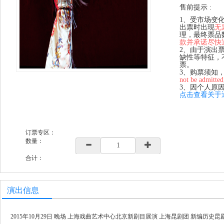
售前提示 :
1、受市场变
出票时出现
无
理，最终票品
款并承诺尽快
2、由于演出
缺性等特征，
票。
3、购票须知
not be admitted
3、因个人原
点击查看关于
订票专区：
数量：
合计：
演出信息
2015年10月29日 晚场 上海戏曲艺术中心北京新剧目展演 上海昆剧团 新编历史