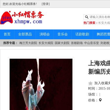
您好,欢迎光临小红帽票务!
[登录]
热门搜索：
长安大戏
|
中山音乐堂
首页
全部票品
演唱会
音乐会
话剧歌剧
舞蹈芭
推荐专题：
梅兰芳大剧院
长安大戏院
国家大剧院
首都剧场
中山音乐堂
刘老根
上海戏
新编历
加入收藏
时间：
2015-10
场馆： |
价格：