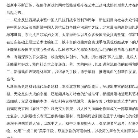
创新中不断历练。在创作新戏的同时既能使现今在艺术上趋向成熟的后辈人才在舞
后起之秀。
一、纪念反法西斯战争暨中国人民抗日战争胜利70周年，新创剧目向社会大众传
在中国纪念反法西斯暨中国人民抗日战争胜利70周年之际，北京展演的新剧目以
雄邓世昌、东北抗日联军妇女团、太湖游击队以及众多爱国民众抗击敌寇、保家
在史实基础上经过艺术改编加工，以丰富的戏曲舞台表现手段展现残酷战争下的
正能量和爱国主义核心价值观，以民族艺术的感染力唤起我们的民族自尊心和自
承，有着深厚的群众基础，戏曲无论从创作、传播、演出都要“深入生活、扎根人
正能量的好戏，能向社会大众传递真、善、美的内涵，以促进主流价值的传播和
二、新编戏曲表现题材丰富，以继承为手段，勇于革新，推进戏曲的创新性发展
当代。
从新编历史题材到现代革命题材，本次北京展演的新剧目，呈现出丰富的题材以
塑。无论是集大成的京昆，还是颇具地方特色的沪越淮评，都能灵活地运用其艺
或细腻；立足戏曲的本体，有批判有选择地继承，去芜存菁；找到传统艺术与时
新编历史京剧《春秋二胥》以史实为骨架、以人性为血肉创作而成的一部厚重的
之复杂。京剧最擅长表现王侯将相的题材，而新编历史剧更注重于人物内心的挖掘
表演手段来塑造人物，以戏中之人、戏中之事观照今人，引发观者的思考。配器
物。化用“一桌二椅”美学手段，尊重京剧的写意特性，以极简的舞台为京剧演员