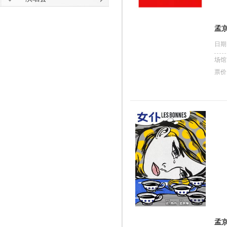
孟
日期
场馆
票价
孟