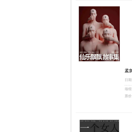
孟
日期
场馆
票价