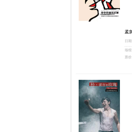
孟
日期
场馆
票价