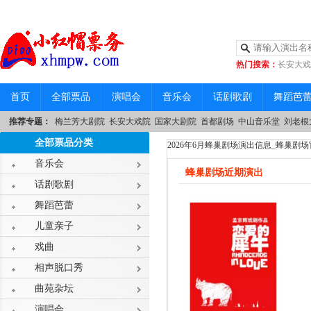
热门搜索：
长安大戏
|
中山音乐堂
首页
全部票品
演唱会
音乐会
话剧歌剧
舞蹈芭
推荐专题：
梅兰芳大剧院
长安大戏院
国家大剧院
首都剧场
中山音乐堂
刘老根
全部票品分类
2026年6月蜂巢剧场演出信息_蜂巢剧
音乐会
蜂巢剧场近期演出
话剧歌剧
舞蹈芭蕾
儿童亲子
戏曲
相声脱口秀
曲苑杂坛
演唱会