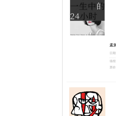
孟
日期
场馆
票价