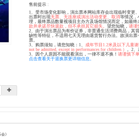
售前提示 :
1、受市场变化影响，演出票本网站库存会出现临时变更
出票时出现
无票、无连座或演出活动变更、取消
等情况，
理，最终票品数量视项目主办方及场馆情况而定，如最终
款并承诺尽快退款，但不承担其它损失。
望您知晓，
请谨
2、由于演出票品为有价证券，非普通生活消费商品，其
缺性等特征，不适用七天无理由退货暂行办法。故演出票
票。
3、购票须知，请您知晓：1、
成年节目1.2米及以下儿童谢绝入场（C
not be admitted, except in performances for children.）
。2
3、因个人原因不能观看演出，一律不退不换！
请谨慎下
点击查看关于退换票更详细信息。
乐会》