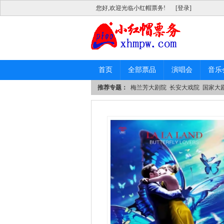
您好,欢迎光临小红帽票务!
[登录]
首页
全部票品
演唱会
音乐
推荐专题：
梅兰芳大剧院
长安大戏院
国家大