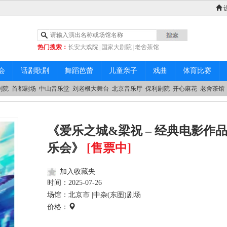
热门搜索：
长安大戏院
|
国家大剧院
|
老舍茶馆
|
中山音乐堂
会
话剧歌剧
舞蹈芭蕾
儿童亲子
戏曲
体育比赛
剧院
首都剧场
中山音乐堂
刘老根大舞台
北京音乐厅
保利剧院
开心麻花
老舍茶馆
《爱乐之城&梁祝 – 经典电影作
乐会》
[售票中]
加入收藏夹
时间：
2025-07-26
场馆：北京市 |
中杂(东图)剧场
价格：