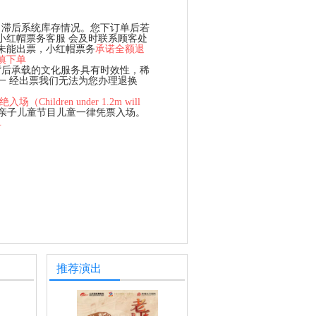
、滞后系统库存情况。您下订单后若
小红帽票务客服 会及时联系顾客处
未能出票，小红帽票务
承诺全额退
慎下单
背后承载的文化服务具有时效性，稀
一 经出票我们无法为您办理退换
hildren under 1.2m will
、亲子儿童节目儿童一律凭票入场。
单
推荐演出