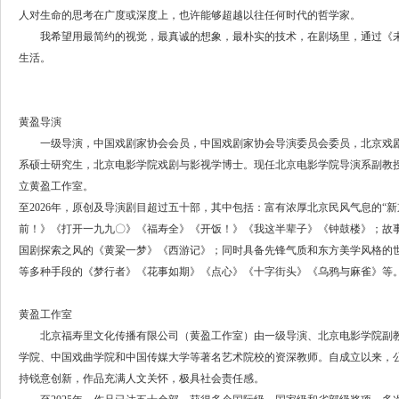
人对生命的思考在广度或深度上，也许能够超越以往任何时代的哲学家。
我希望用最简约的视觉，最真诚的想象，最朴实的技术，在剧场里，通过《未
生活。
黄盈导演
一级导演，中国戏剧家协会会员，中国戏剧家协会导演委员会委员，北京戏剧
系硕士研究生，北京电影学院戏剧与影视学博士。现任北京电影学院导演系副教授、
立黄盈工作室。
至2026年，原创及导演剧目超过五十部，其中包括：富有浓厚北京民风气息的“
前！》《打开一九九〇》《福寿全》《开饭！》《我这半辈子》《钟鼓楼》；故
国剧探索之风的《黄粱一梦》《西游记》；同时具备先锋气质和东方美学风格的
等多种手段的《梦行者》《花事如期》《点心》《十字街头》《乌鸦与麻雀》等
黄盈工作室
北京福寿里文化传播有限公司（黄盈工作室）由一级导演、北京电影学院副教
学院、中国戏曲学院和中国传媒大学等著名艺术院校的资深教师。自成立以来，
持锐意创新，作品充满人文关怀，极具社会责任感。