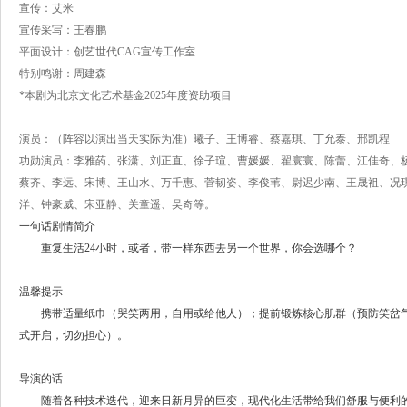
宣传：艾米
宣传采写：王春鹏
平面设计：创艺世代CAG宣传工作室
特别鸣谢：周建森
*本剧为北京文化艺术基金2025年度资助项目
演员：（阵容以演出当天实际为准）曦子、王博睿、蔡嘉琪、丁允泰、邢凯程
功勋演员：李雅菂、张潇、刘正直、徐子瑄、曹媛媛、翟寰寰、陈蕾、江佳奇、
蔡齐、李远、宋博、王山水、万千惠、菅韧姿、李俊苇、尉迟少南、王晟祖、况
洋、钟豪威、宋亚静、关童遥、吴奇等。
一句话剧情简介
重复生活24小时，或者，带一样东西去另一个世界，你会选哪个？
温馨提示
携带适量纸巾（哭笑两用，自用或给他人）；提前锻炼核心肌群（预防笑岔气
式开启，切勿担心）。
导演的话
随着各种技术迭代，迎来日新月异的巨变，现代化生活带给我们舒服与便利的