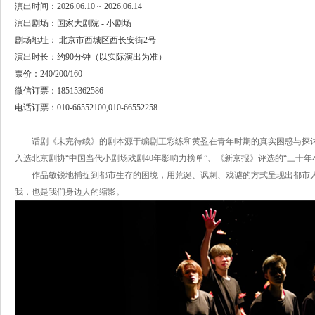
演出时间：2026.06.10 ~ 2026.06.14
演出剧场：国家大剧院 - 小剧场
剧场地址： 北京市西城区西长安街2号
演出时长：约90分钟（以实际演出为准）
票价：240/200/160
微信订票：18515362586
电话订票：010-66552100,010-66552258
话剧《未完待续》的剧本源于编剧王彩练和黄盈在青年时期的真实困惑与探讨
入选北京剧协“中国当代小剧场戏剧40年影响力榜单”、《新京报》评选的“三十年
作品敏锐地捕捉到都市生存的困境，用荒诞、讽刺、戏谑的方式呈现出都市
我，也是我们身边人的缩影。