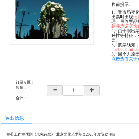
售前提示 :
1、受市场变
出票时出现
无
理，最终票品
款并承诺尽快
2、由于演出
缺性等特征，
票。
3、购票须知
not be admitted
3、因个人原
点击查看关于
订票专区：
数量：
合计：
演出信息
黄盈工作室话剧《未完待续》-北京文化艺术基金2025年度资助项目