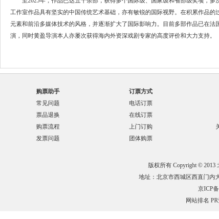
至2025年，作品已达五十余部，获得多个国际级、国家级和省部级奖项，多
工作室作品具有坚实的中国传统艺术基础，亦有敏锐的国际视野。在积累作品的
元素和前沿多媒体技术的风格，并逐渐扩大了国际影响力。目前多部作品已在法
演，同时黄盈导演本人亦屡次获得海内外资深戏剧专家的高度评价和大力支持。
购票助手
订票方式
常见问题
电话订票
票品退换
在线订票
购票流程
上门订购
发票问题
团体购票
版权所有 Copyright © 201
地址：北京市西城区西直门内大街132
京ICP备0
网站排名
P