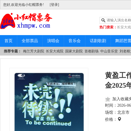
您好,欢迎光临小红帽票务!
[登录]
热门搜索：
长安大戏
|
中山音乐堂
首页
全部票品
演唱会
音乐会
话剧歌剧
舞蹈芭
推荐专题：
梅兰芳大剧院
长安大戏院
国家大剧院
首都剧场
中山音乐堂
刘老根
黄盈工
金202
加入收藏
时间：
2026-06
场馆：北京市 
价格：