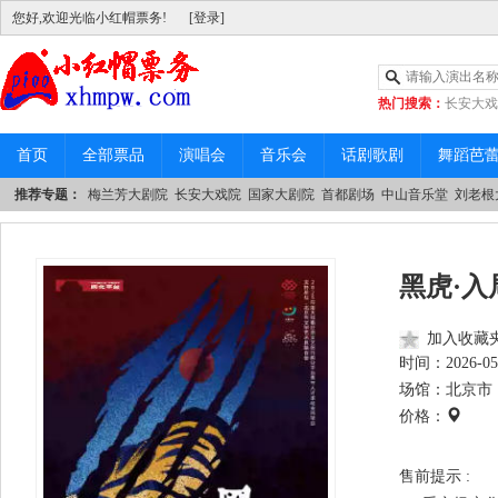
您好,欢迎光临小红帽票务!
[登录]
热门搜索：
长安大戏
|
中山音乐堂
首页
全部票品
演唱会
音乐会
话剧歌剧
舞蹈芭
推荐专题：
梅兰芳大剧院
长安大戏院
国家大剧院
首都剧场
中山音乐堂
刘老根
黑虎·
加入收藏
时间：
2026-05
场馆：北京市 
价格：
售前提示 :