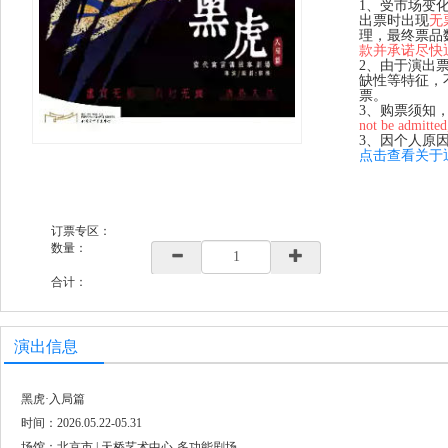
1、受市场变
出票时出现
无
理，最终票品
款并承诺尽快
2、由于演出
缺性等特征，
票。
3、购票须知
not be admitted
3、因个人原
点击查看关于
订票专区：
数量：
合计：
演出信息
黑虎·入局篇
时间：2026.05.22-05.31
场馆：北京市 | 天桥艺术中心-多功能剧场