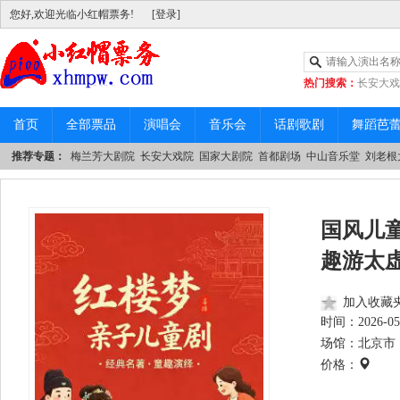
您好,欢迎光临小红帽票务!
[登录]
热门搜索：
长安大戏
|
中山音乐堂
首页
全部票品
演唱会
音乐会
话剧歌剧
舞蹈芭
推荐专题：
梅兰芳大剧院
长安大戏院
国家大剧院
首都剧场
中山音乐堂
刘老根
国风儿
趣游太
加入收藏
时间：
2026-05
场馆：北京市 
价格：