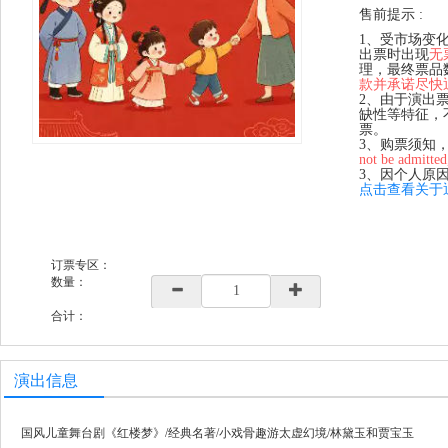
售前提示 :
1、受市场变
出票时出现
无
理，最终票品
款并承诺尽快
2、由于演出
缺性等特征，
票。
3、购票须知
not be admitted
3、因个人原
点击查看关于
订票专区：
数量：
合计：
演出信息
国风儿童舞台剧《红楼梦》/经典名著/小戏骨趣游太虚幻境/林黛玉和贾宝玉