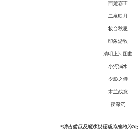
西楚霸王
二泉映月
妆台秋思
印象游牧
清明上河图曲
小河淌水
夕影之诗
木兰战意
夜深沉
*演出曲目及顺序以现场为准约为7