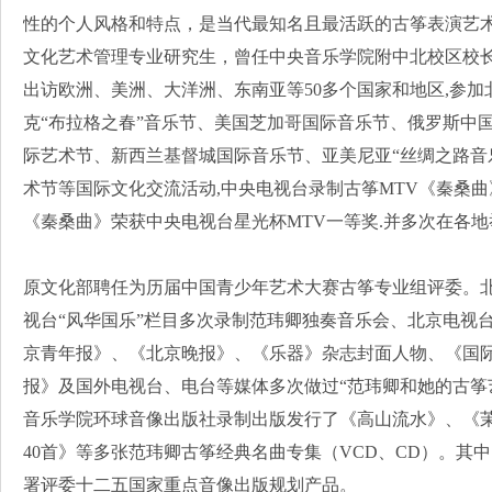
性的个人风格和特点，是当代最知名且最活跃的古筝表演艺
文化艺术管理专业研究生，曾任中央音乐学院附中北校区校
出访欧洲、美洲、大洋洲、东南亚等50多个国家和地区,参
克“布拉格之春”音乐节、美国芝加哥国际音乐节、俄罗斯中
际艺术节、新西兰基督城国际音乐节、亚美尼亚“丝绸之路音乐
术节等国际文化交流活动,中央电视台录制古筝MTV《秦桑曲
《秦桑曲》荣获中央电视台星光杯MTV一等奖.并多次在各
原文化部聘任为历届中国青少年艺术大赛古筝专业组评委。
视台“风华国乐”栏目多次录制范玮卿独奏音乐会、北京电视
京青年报》、《北京晚报》、《乐器》杂志封面人物、《国
报》及国外电视台、电台等媒体多次做过“范玮卿和她的古筝
音乐学院环球音像出版社录制出版发行了《高山流水》、《
40首》等多张范玮卿古筝经典名曲专集（VCD、CD）。其
署评委十二五国家重点音像出版规划产品。