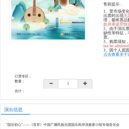
售前提示 :
1、受市场变
出票时出现
无
理，最终票品
款并承诺尽快
2、由于演出
缺性等特征，
票。
3、购票须知
not be admitted
3、因个人原
点击查看关于
订票专区：
数量：
合计：
演出信息
“国乐初心”——《良宵》中国广播民族乐团国乐风华演奏家小组专场音乐会