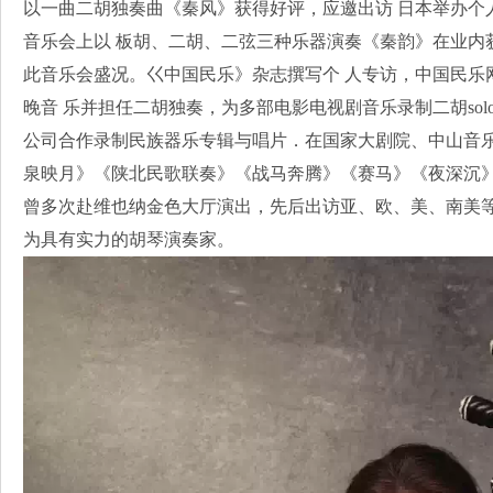
以一曲二胡独奏曲《秦风》获得好评，应邀出访 日本举办个
音乐会上以 板胡、二胡、二弦三种乐器演奏《秦韵》在业内
此音乐会盛况。巜中国民乐》杂志撰写个 人专访，中国民乐
晚音 乐并担任二胡独奏，为多部电影电视剧音乐录制二胡sol
公司合作录制民族器乐专辑与唱片．在国家大剧院、中山音
泉映月》《陕北民歌联奏》《战马奔腾》《赛马》《夜深沉
曾多次赴维也纳金色大厅演出，先后出访亚、欧、美、南美等
为具有实力的胡琴演奏家。