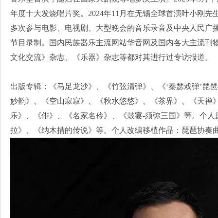
年度十大发烧唱片奖。2024年11月在无锡全球首演叶小刚
多次参与电影、电视剧、大型晚会的音乐录音及中央人民广播电
节目录制。国内民族器乐主流网站华音网及国内各大主流刊
文化交流》杂志、《乐器》杂志等都对其进行过专访报道。
出版专辑：《马足龙沙》、《竹弦清弹》、《‘秦瑟戏弹’琵
妙韵》、《空山寂寂》、《秋水悠悠》、《茶界》、《天禅
乐》、《俳》、《名家名伶》、《鼓宴-须弥三国》等。个人
拉》、《纳木措的传说》等。个人改编移植作品：琵琶协奏