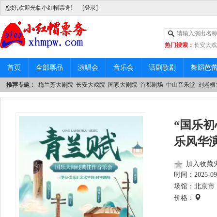
您好,欢迎光临小红帽票务!
[登录]
热门搜索：
长安大戏
|
中山音乐堂
首页
全部票品
演唱会
音乐会
话剧歌剧
舞蹈芭
推荐专题：
梅兰芳大剧院
长安大戏院
国家大剧院
首都剧场
中山音乐堂
刘老根
“国乐
乐风华
加入收藏
时间：
2025-09
场馆：北京市 
价格：