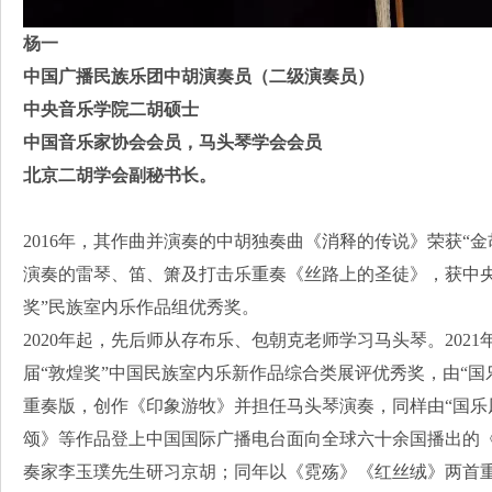
杨一
中国广播民族乐团中胡演奏员（二级演奏员）
中央音乐学院二胡硕士
中国音乐家协会会员，马头琴学会会员
北京二胡学会副秘书长。
2016年，其作曲并演奏的中胡独奏曲《消释的传说》荣获“金
演奏的雷琴、笛、箫及打击乐重奏《丝路上的圣徒》，获中央
奖”民族室内乐作品组优秀奖。
2020年起，先后师从存布乐、包朝克老师学习马头琴。202
届“敦煌奖”中国民族室内乐新作品综合类展评优秀奖，由“国
重奏版，创作《印象游牧》并担任马头琴演奏，同样由“国乐风
颂》等作品登上中国国际广播电台面向全球六十余国播出的《
奏家李玉璞先生研习京胡；同年以《霓殇》《红丝绒》两首重