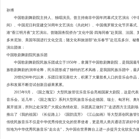
孙博
中国歌剧舞剧院主持人、独唱演员。曾主持南非中国年闭幕式文艺演出《中非
间》、中国尼日利亚建交50周年文艺演出《共此时》、中国俄罗斯文化节开幕式
港“香江明月夜”文艺演出。曾随国务院侨办“文化中国·四海同春”赴英国、法国
多米尼加、美国等国进行文化交流；随文化和旅游部“欢乐春节”赴厄瓜多尔、秘
演出团体：
中国歌剧舞剧院民族乐团
中国歌剧舞剧院民族乐团成立于1950年，隶属于中国歌剧舞剧院，是我国最
族歌剧舞剧的演绎诠释，民乐团形成了独特的艺术风格，是我国民族乐团中，最
20世纪90年代以来，乐团日渐完善壮大，积累了大量脍炙人口的音乐会作品
步和发展不断尝试创新且硕果累累。
2015年9月，《国之瑰宝》大型民族管弦乐音乐会亮相国家大剧院，这是代
音乐会。近几年，《国之瑰宝》系列大型民族音乐会赴德国、瑞士、匈牙利、奥
展开巡演，所到之处深受广大观众热情欢迎。乐团真正做到了“走进西方主流剧场
推出了《我的祖国》《长征路上》《国韵流芳》《江山如画》等大型原创民族管
传统民族音乐不仅是中华优秀传统文化的世界使者，更是用人类共通语言讲好中
恒地为中华优秀民族音乐“走出去”，为中国在世界舞台上进一步提升文化软实力