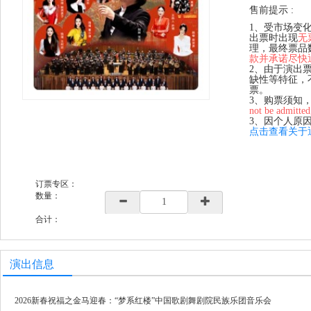
售前提示 :
1、受市场变
出票时出现
无
理，最终票品
款并承诺尽快
2、由于演出
缺性等特征，
票。
3、购票须知
not be admitted
3、因个人原
点击查看关于
订票专区：
数量：
合计：
演出信息
2026新春祝福之金马迎春：“梦系红楼”中国歌剧舞剧院民族乐团音乐会