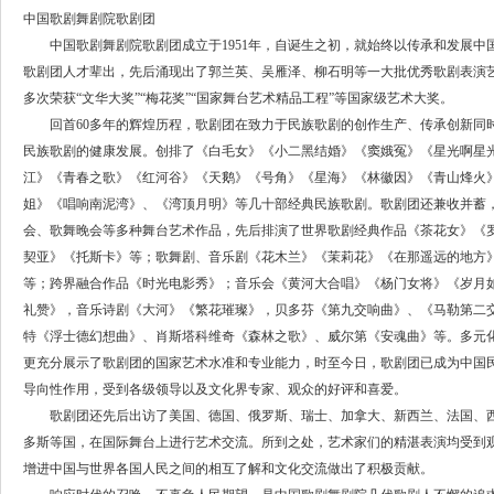
中国歌剧舞剧院歌剧团
中国歌剧舞剧院歌剧团成立于1951年，自诞生之初，就始终以传承和发展中
歌剧团人才辈出，先后涌现出了郭兰英、吴雁泽、柳石明等一大批优秀歌剧表演
多次荣获“文华大奖”“梅花奖”“国家舞台艺术精品工程”等国家级艺术大奖。
回首60多年的辉煌历程，歌剧团在致力于民族歌剧的创作生产、传承创新同
民族歌剧的健康发展。创排了《白毛女》《小二黑结婚》《窦娥冤》《星光啊星
江》《青春之歌》《红河谷》《天鹅》《号角》《星海》《林徽因》《青山烽火
姐》《唱响南泥湾》、《湾顶月明》等几十部经典民族歌剧。歌剧团还兼收并蓄
会、歌舞晚会等多种舞台艺术作品，先后排演了世界歌剧经典作品《茶花女》《
契亚》《托斯卡》等；歌舞剧、音乐剧《花木兰》《茉莉花》《在那遥远的地方
等；跨界融合作品《时光电影秀》；音乐会《黄河大合唱》《杨门女将》《岁月
礼赞》，音乐诗剧《大河》《繁花璀璨》，贝多芬《第九交响曲》、《马勒第二
特《浮士德幻想曲》、肖斯塔科维奇《森林之歌》、威尔第《安魂曲》等。多元
更充分展示了歌剧团的国家艺术水准和专业能力，时至今日，歌剧团已成为中国
导向性作用，受到各级领导以及文化界专家、观众的好评和喜爱。
歌剧团还先后出访了美国、德国、俄罗斯、瑞士、加拿大、新西兰、法国、西
多斯等国，在国际舞台上进行艺术交流。所到之处，艺术家们的精湛表演均受到
增进中国与世界各国人民之间的相互了解和文化交流做出了积极贡献。