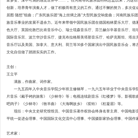
富多变、深不可测的感觉世界中……”。任河南等民族乐团特聘总监以来，为这
创新，培养青年演奏人才，做了积极而有意义的工作。通过不懈的努力，多次促
居图·随想”组曲；广东民族乐团“海上丝绸之路”大型民族交响套曲；河南民族乐
族音乐事业的发展不遗余力。近年来带领中国民族乐团在德国柏林爱乐大厅、德
色大厅、英国伦敦巴比肯音乐中心、瑞士琉森音乐厅、芬兰赫尔辛基音乐厅、坦
国际音乐宫、波兰华沙音乐厅、捷克布拉格斯美塔那音乐厅、哈萨克斯坦、塔吉
音乐厅以及美国、加拿大、意大利、荷兰等30多个国家演出中国民族音乐会，将
文化自信做了踏踏实实的工作。
主创：
王立平
满族，作曲家、词作家。
一九五四年入中央音乐学院少年班主修钢琴，一九六五年毕业于中央音乐学院
片音乐《戴手铐的旅客》《少林寺》等；电视连续剧音乐《红楼梦》等。影视歌
吧鸽子》《少林寺》《牧羊曲》《大海啊故乡》《驼铃》《枉凝眉》等。
现任：中央文史研究馆馆员、中国音乐著作权协会终身名誉主席、中国电影音
平统一促进会理事、中国国际文化交流中心理事、中国摄影家协会理事、中国作
艺术家：