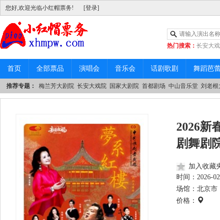
您好,欢迎光临小红帽票务!
[登录]
热门搜索：
长安大戏
|
中山音乐堂
首页
全部票品
演唱会
音乐会
话剧歌剧
舞蹈芭
推荐专题：
梅兰芳大剧院
长安大戏院
国家大剧院
首都剧场
中山音乐堂
刘老根
2026
剧舞剧
加入收藏
时间：
2026-02
场馆：北京市 
价格：