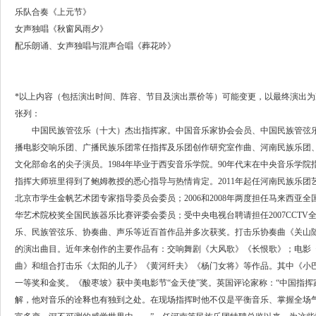
乐队合奏《上元节》
女声独唱《秋窗风雨夕》
配乐朗诵、女声独唱与混声合唱《葬花吟》
*以上内容（包括演出时间、阵容、节目及演出票价等）可能变更，以最终演出为
张列：
中国民族管弦乐（十大）杰出指挥家。中国音乐家协会会员、中国民族管弦乐
播电影交响乐团、广播民族乐团常任指挥及乐团创作研究室作曲、河南民族乐团
文化部命名的尖子演员。1984年毕业于西安音乐学院。90年代末在中央音乐学
指挥大师班里得到了鲍姆教授的悉心指导与热情肯定。2011年起任河南民族乐团
北京市学生金帆艺术团专家指导委员会委员；2006和2008年两度担任马来西
华艺术院校奖全国民族器乐比赛评委会委员；受中央电视台聘请担任2007CCT
乐、民族管弦乐、协奏曲、声乐等近百首作品并多次获奖。打击乐协奏曲《关山
的演出曲目。近年来创作的主要作品有：交响舞剧《大风歌》《长恨歌》；电影
曲》和组合打击乐《太阳的儿子》《黄河纤夫》《杨门女将》等作品。其中《小
一等奖和金奖。《酸枣坡》获中美电影节“金天使”奖。英国评论家称：“中国指
解，他对音乐的诠释也有独到之处。在现场指挥时他不仅是平衡音乐、掌握全场