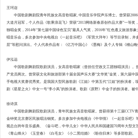
王珂迩
中国歌剧舞剧院青年民族女高音歌唱家, 中国音乐学院声乐博士。曾荣获2006年
大道月冠军，个人作品《歌乘浪花飞》荣获“2013网络新春原创作品大赛”一等奖，
独唱金奖，2014年“第七届中国绿色宝贝”最具人气奖，2016年“红色遵义旅游
唱音乐会，多次参加中央电视台《一起音乐吧》《军营大拜年》等节目录制，并
层”等慰问演出。个人代表作品有：《亿万中国心》《墨梅》及个人专辑《稽山晚
伊泓远
中国歌剧舞剧院歌剧演员，女高音歌唱家（曾担任空政文工团独唱演员）。曾
产党员两次。曾荣获文化和旅游部第十届全国声乐大赛“文华奖”金奖，第六届中国
手电视大奖赛优秀奖。是我国大型民族歌剧《江姐》中第五代“江姐”的扮演者，现
剧《星星之火》中女一号“李小凤”的扮演者。歌剧《原野》中金子的扮演者。被中
徐诗淇
中国歌剧舞剧院歌剧演员，青年民族女高音歌唱家。曾获得第十三届CCTV青
金钟奖北京赛区民族唱法铜奖。多次参加中央电视台《中华情》《一起音乐吧》
视总台跨年音乐盛典、《奋斗吧，中华儿女》中华人民共和国建国70周年大型文
《青山烽火》《玉堂春》《白毛女》《小二黑结婚》《盼你归来》等多部歌剧。