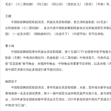
毛女》《小二黑结婚》《刘三姐》《同心结》《党的女儿》《苏武》《号角》等
王娜
中国歌剧舞剧院歌剧演员，民族女高音歌唱家。曾主演民族歌剧《白毛女》《
出民族歌剧《小二黑结婚》。多次代表中国歌剧舞剧院参加文化和旅游部艺术家
国》《一起音乐吧》《唱响新时代》《乐游天下》《中国节拍》等节目录制。
董小涵
中国歌剧舞剧院青年民族女高音歌唱家。第十五届CCTV全国青年歌手电视大
歌剧《天鹅》中饰演白嘎拉玛；民族歌剧《小二黑结婚》中饰演喜兰。代表作品
联“百花迎春”春节晚会、央视跨年晚会、中秋晚会等重要节目录制，以及央视《
表中国艺术家分别赴多国进行春节慰问演出。
杨西音子
中国歌剧舞剧院歌剧演员，青年民族女高音歌唱家，水族，贵州省水家学会副秘
赛海南第一名及全国优秀奖；第十一届中国音乐金钟奖民族声乐第六名。参与录制
会，2020年参加全国政协新年茶话会文艺演出；2021年参加庆祝中国共产党成
中饰演“刘三姐”。