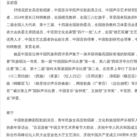
吴碧霞
抒情花腔女高音歌唱家，中国音乐学院声乐歌剧系主任、中国声乐艺术研究院院
者，2024年度长江特聘教授，全国模范教师，全国三八红旗手，享受国务院政
二届全国人大代表、第十三届、十四届全国政协委员，全国政协教科卫体委员会
表大会执委主席团成员，中宣部文化名家暨“四个一批”人才，全国“德艺双馨”文
优秀人才，中国文艺志愿者协会副主席，中国音协理事，中国歌剧研究会理事，
特聘教授、美育名师。
她是中国首位将中国民族和西洋美声集于一身并获得极高国际奖项的歌唱家，被誉
赛”民族唱法一等奖、第一届“中国国际声乐比赛”第一名、第八届“西班牙毕尔巴
比赛”第二名、第十二届“柴科夫斯基国际声乐比赛”第二名。在世界上举行了百余
《小二黑结婚》《西施》《夜宴》《狂人日记》《庄周试妻》，清唱剧《蝶恋花
曲《蝴蝶双飞》《格里埃尔声乐协奏曲》，网络歌曲《广寒宫》《达拉崩吧》等深受
音”“威尔第之声”国际声乐比赛，中国音乐“金钟奖”、文旅部“文华奖”，中宣部、
金”评委。
蒋宁
中国歌剧舞剧院歌剧演员，青年民族女高音歌唱家，文化和旅游部声乐领军人
协新年茶话会、“百花迎春”中国文学艺术界春节大联欢，庆祝中华人民共和国成立
际合作高峰论坛人民大会堂金色大厅文艺演出、庆祝中国共产党成立100周年大