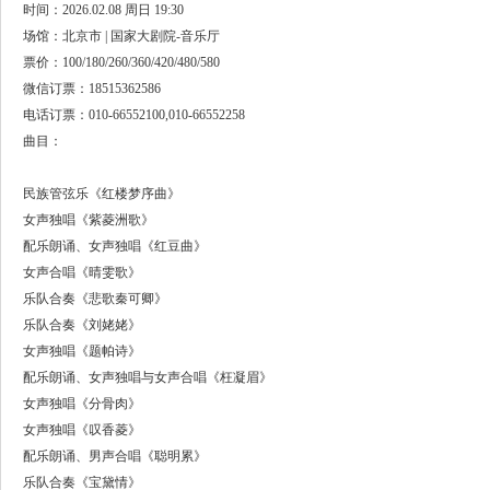
时间：2026.02.08 周日 19:30
场馆：北京市 | 国家大剧院-音乐厅
票价：100/180/260/360/420/480/580
微信订票：18515362586
电话订票：010-66552100,010-66552258
曲目：
民族管弦乐《红楼梦序曲》
女声独唱《紫菱洲歌》
配乐朗诵、女声独唱《红豆曲》
女声合唱《晴雯歌》
乐队合奏《悲歌秦可卿》
乐队合奏《刘姥姥》
女声独唱《题帕诗》
配乐朗诵、女声独唱与女声合唱《枉凝眉》
女声独唱《分骨肉》
女声独唱《叹香菱》
配乐朗诵、男声合唱《聪明累》
乐队合奏《宝黛情》