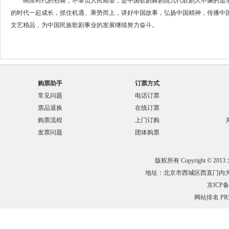
响应时代的召唤，不辜负人民期望，是中国歌剧舞剧院几代歌剧人不懈的追求
的时代一起成长，抓住机遇、乘势而上，讲好中国故事，弘扬中国精神，传播中
文艺精品，为中国民族歌剧事业的发展继续努力奋斗。
购票助手
订票方式
常见问题
电话订票
票品退换
在线订票
购票流程
上门订购
发票问题
团体购票
版权所有 Copyright © 201
地址：北京市西城区西直门内大街132
京ICP备0
网站排名
P