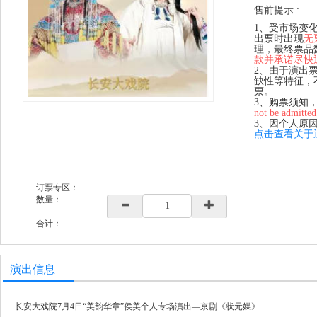
售前提示 :
1、受市场变
出票时出现
无
理，最终票品
款并承诺尽快
2、由于演出
缺性等特征，
票。
3、购票须知
not be admitted
3、因个人原
点击查看关于
订票专区：
数量：
合计：
演出信息
长安大戏院7月4日“美韵华章”侯美个人专场演出—京剧《状元媒》