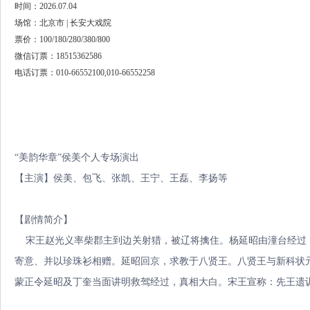
时间：2026.07.04
场馆：北京市 | 长安大戏院
票价：100/180/280/380/800
微信订票：18515362586
电话订票：010-66552100,010-66552258
“美韵华章”侯美个人专场演出
【主演】侯美、包飞、张凯、王宁、王磊、李扬等
【剧情简介】
宋王赵光义率柴郡主到边关射猎，被辽将擒住。杨延昭由潼台经过，
寄意、并以珍珠衫相赠。延昭回京，求教于八贤王。八贤王与新科状
蒙正令延昭及丁奎当面讲明救驾经过，真相大白。宋王宣称：先王遗