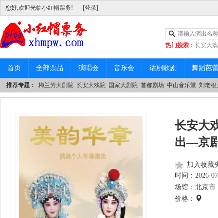
您好,欢迎光临小红帽票务!
[登录]
热门搜索：
长安大戏
|
中山音乐堂
首页
全部票品
演唱会
音乐会
话剧歌剧
舞蹈芭
推荐专题：
梅兰芳大剧院
长安大戏院
国家大剧院
首都剧场
中山音乐堂
刘老根
长安大戏
出—京
加入收藏
时间：
2026-07
场馆：北京市 
价格：