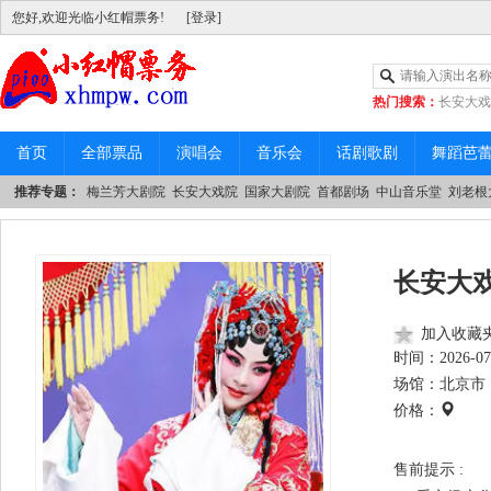
您好,欢迎光临小红帽票务!
[登录]
热门搜索：
长安大戏
|
中山音乐堂
首页
全部票品
演唱会
音乐会
话剧歌剧
舞蹈芭
推荐专题：
梅兰芳大剧院
长安大戏院
国家大剧院
首都剧场
中山音乐堂
刘老根
长安大戏
加入收藏
时间：
2026-07
场馆：北京市 
价格：
售前提示 :