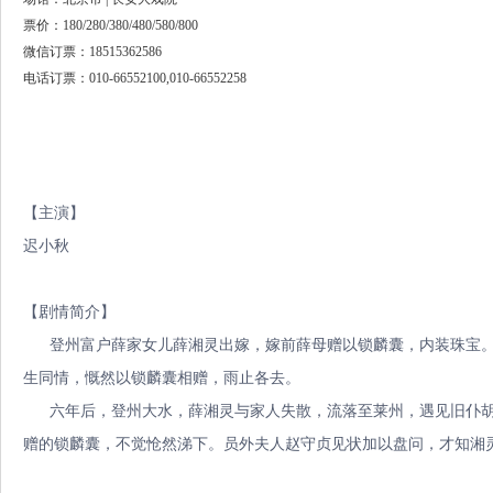
票价：180/280/380/480/580/800
微信订票：18515362586
电话订票：010-66552100,010-66552258
【主演】
迟小秋
【剧情简介】
登州富户薛家女儿薛湘灵出嫁，嫁前薛母赠以锁麟囊，内装珠宝。
生同情，慨然以锁麟囊相赠，雨止各去。
六年后，登州大水，薛湘灵与家人失散，流落至莱州，遇见旧仆胡
赠的锁麟囊，不觉怆然涕下。员外夫人赵守贞见状加以盘问，才知湘