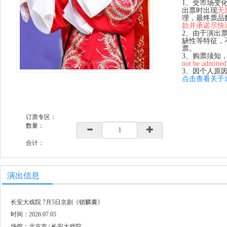
1、受市场变
出票时出现
无
理，最终票品
款并承诺尽快
2、由于演出
缺性等特征，
票。
3、购票须知
not be admitted
3、因个人原
点击查看关于
订票专区：
数量：
合计：
演出信息
长安大戏院 7月5日京剧《锁麟囊》
时间：2026.07.05
场馆：北京市 | 长安大戏院